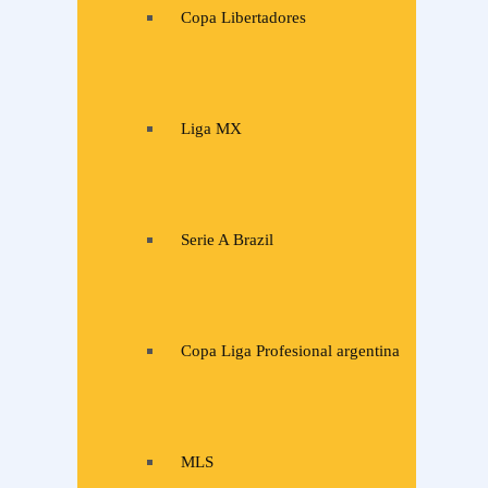
Copa Libertadores
Liga MX
Serie A Brazil
Copa Liga Profesional argentina
MLS