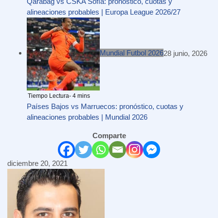
Qarabag vs CSKA Sofía: pronóstico, cuotas y
alineaciones probables | Europa League 2026/27
Mundial Futbol 2026
28 junio, 2026
Países Bajos vs Marruecos: pronóstico, cuotas y
alineaciones probables | Mundial 2026
Comparte
diciembre 20, 2021