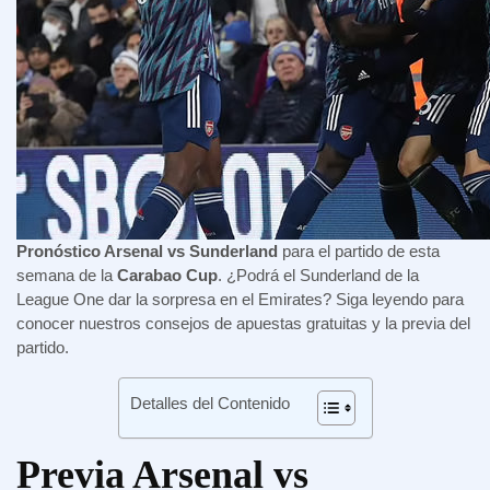
Pronóstico Arsenal vs Sunderland
para el partido de esta
semana de la
Carabao Cup
. ¿Podrá el Sunderland de la
League One dar la sorpresa en el Emirates? Siga leyendo para
conocer nuestros consejos de apuestas gratuitas y la previa del
partido.
Detalles del Contenido
Previa Arsenal vs