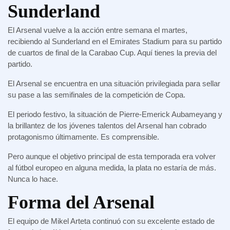
Sunderland
El Arsenal vuelve a la acción entre semana el martes,
recibiendo al Sunderland en el Emirates Stadium para su partido
de cuartos de final de la Carabao Cup. Aquí tienes la previa del
partido.
El Arsenal se encuentra en una situación privilegiada para sellar
su pase a las semifinales de la competición de Copa.
El periodo festivo, la situación de Pierre-Emerick Aubameyang y
la brillantez de los jóvenes talentos del Arsenal han cobrado
protagonismo últimamente. Es comprensible.
Pero aunque el objetivo principal de esta temporada era volver
al fútbol europeo en alguna medida, la plata no estaría de más.
Nunca lo hace.
Forma del Arsenal
El equipo de Mikel Arteta continuó con su excelente estado de