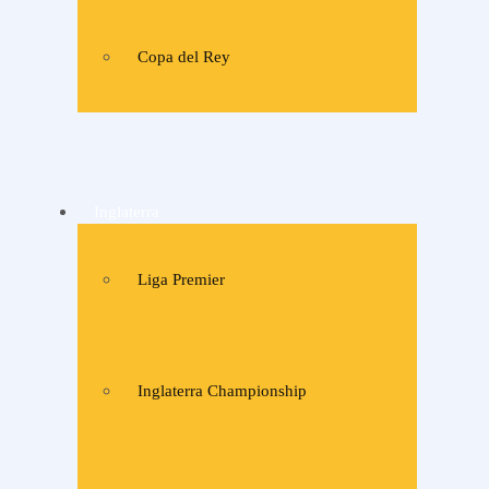
Copa del Rey
Inglaterra
Liga Premier
Inglaterra Championship