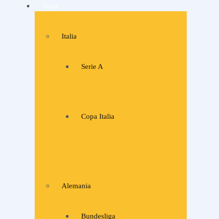
Otras
Italia
Serie A
Copa Italia
Alemania
Bundesliga