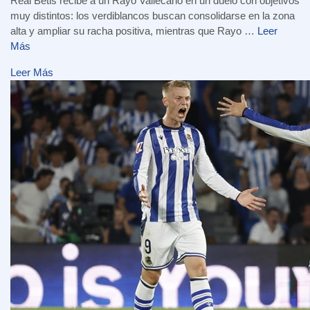
Real Betis recibe a un Rayo Vallecano en un duelo con objetivos
muy distintos: los verdiblancos buscan consolidarse en la zona
alta y ampliar su racha positiva, mientras que Rayo …
Leer
Más
Leer Más