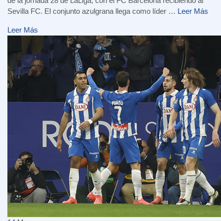
de la jornada 28 de LaLiga, con el FC Barcelona recibiendo al
Sevilla FC. El conjunto azulgrana llega como líder …
Leer Más
Leer Más