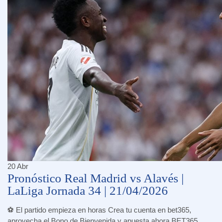
20
Abr
Pronóstico Real Madrid vs Alavés |
LaLiga Jornada 34 | 21/04/2026
⚽ El partido empieza en horas Crea tu cuenta en bet365,
aprovecha el Bono de Bienvenida y apuesta ahora BET365