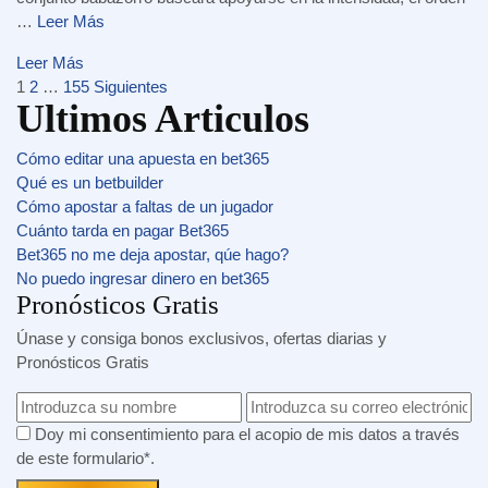
…
Leer Más
Leer Más
Navegación
1
2
…
155
Siguientes
Ultimos Articulos
de
Cómo editar una apuesta en bet365
entradas
Qué es un betbuilder
Cómo apostar a faltas de un jugador
Cuánto tarda en pagar Bet365
Bet365 no me deja apostar, qúe hago?
No puedo ingresar dinero en bet365
Pronósticos Gratis
Únase y consiga bonos exclusivos, ofertas diarias y
Pronósticos Gratis
Doy mi consentimiento para el acopio de mis datos a través
de este formulario*.