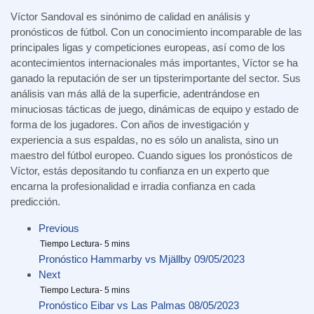
Víctor Sandoval es sinónimo de calidad en análisis y
pronósticos de fútbol. Con un conocimiento incomparable de las
principales ligas y competiciones europeas, así como de los
acontecimientos internacionales más importantes, Víctor se ha
ganado la reputación de ser un tipsterimportante del sector. Sus
análisis van más allá de la superficie, adentrándose en
minuciosas tácticas de juego, dinámicas de equipo y estado de
forma de los jugadores. Con años de investigación y
experiencia a sus espaldas, no es sólo un analista, sino un
maestro del fútbol europeo. Cuando sigues los pronósticos de
Víctor, estás depositando tu confianza en un experto que
encarna la profesionalidad e irradia confianza en cada
predicción.
Previous
Pronóstico Hammarby vs Mjällby 09/05/2023
Next
Pronóstico Eibar vs Las Palmas 08/05/2023