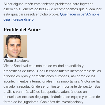
Si por alguna razón está teniendo problemas para ingresar
dinero en su cuenta de bet365 le recomendamos que pueda leer
esta guía para resolver dicho proble.
Qué hacer si bet365 no le
deja ingresar dinero
Profile del Autor
Victor Sandoval
Víctor Sandoval es sinónimo de calidad en análisis y
pronósticos de fútbol. Con un conocimiento incomparable de las
principales ligas y competiciones europeas, así como de los
acontecimientos internacionales más importantes, Víctor se ha
ganado la reputación de ser un tipsterimportante del sector. Sus
análisis van más allá de la superficie, adentrándose en
minuciosas tácticas de juego, dinámicas de equipo y estado de
forma de los jugadores. Con años de investigación y