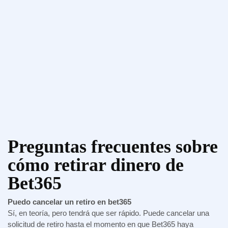
Preguntas frecuentes sobre
cómo retirar dinero de
Bet365
Puedo cancelar un retiro en bet365
Sí, en teoría, pero tendrá que ser rápido. Puede cancelar una
solicitud de retiro hasta el momento en que Bet365 haya