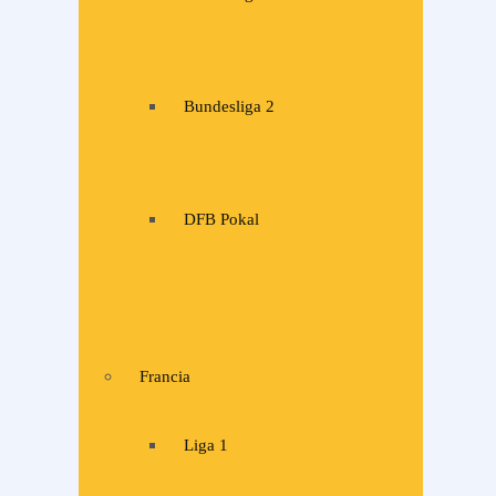
Bundesliga 2
DFB Pokal
Francia
Liga 1