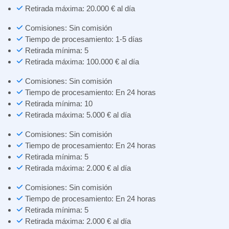
Retirada máxima: 20.000 € al día
Comisiones: Sin comisión
Tiempo de procesamiento: 1-5 días
Retirada mínima: 5
Retirada máxima: 100.000 € al día
Comisiones: Sin comisión
Tiempo de procesamiento: En 24 horas
Retirada mínima: 10
Retirada máxima: 5.000 € al día
Comisiones: Sin comisión
Tiempo de procesamiento: En 24 horas
Retirada mínima: 5
Retirada máxima: 2.000 € al día
Comisiones: Sin comisión
Tiempo de procesamiento: En 24 horas
Retirada mínima: 5
Retirada máxima: 2.000 € al día