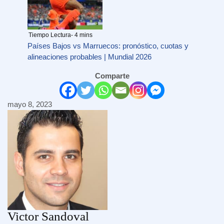
Países Bajos vs Marruecos: pronóstico, cuotas y
alineaciones probables | Mundial 2026
Comparte
mayo 8, 2023
Victor Sandoval