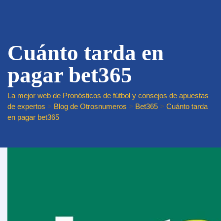
Cuánto tarda en
pagar bet365
La mejor web de Pronósticos de fútbol y consejos de apuestas
de expertos
>
Blog de Otrosnumeros
>
Bet365
>
Cuánto tarda
en pagar bet365