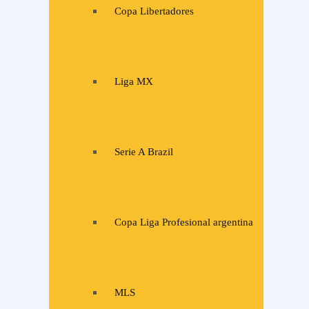
Copa Libertadores
Liga MX
Serie A Brazil
Copa Liga Profesional argentina
MLS