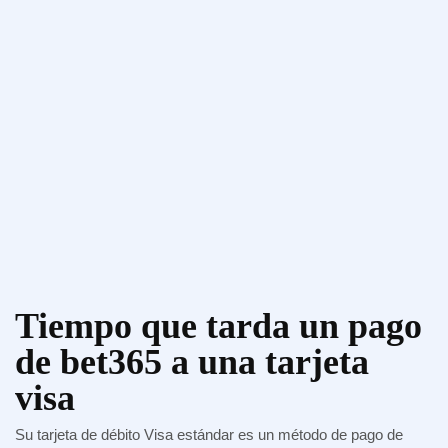
Tiempo que tarda un pago
de bet365 a una tarjeta
visa
Su tarjeta de débito Visa estándar es un método de pago de