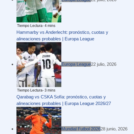
Hammarby vs Anderlecht: pronóstico, cuotas y
alineaciones probables | Europa League
Europa League
22 julio, 2026
Qarabag vs CSKA Sofía: pronóstico, cuotas y
alineaciones probables | Europa League 2026/27
Mundial Futbol 2026
28 junio, 2026