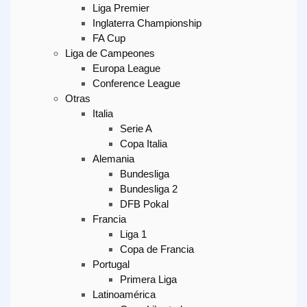
Liga Premier
Inglaterra Championship
FA Cup
Liga de Campeones
Europa League
Conference League
Otras
Italia
Serie A
Copa Italia
Alemania
Bundesliga
Bundesliga 2
DFB Pokal
Francia
Liga 1
Copa de Francia
Portugal
Primera Liga
Latinoamérica