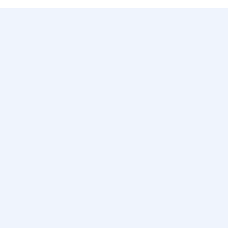
 consejos de apuestas