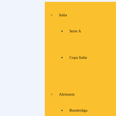
Italia
Serie A
Copa Italia
Alemania
Bundesliga