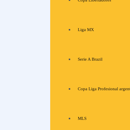
Copa Libertadores
Liga MX
Serie A Brazil
Copa Liga Profesional argen
MLS