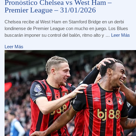
Pronóstico Chelsea vs West Ham –
Premier League – 31/01/2026
Chelsea recibe al West Ham en Stamford Bridge en un derbi
londinense de Premier League con mucho en juego. Los Blues
buscarán imponer su control del balón, ritmo alto y …
Leer Más
Leer Más