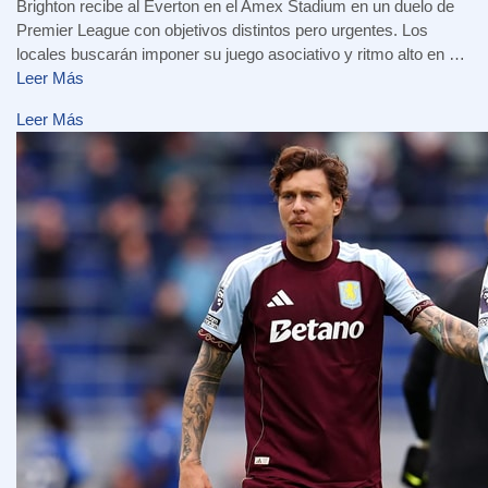
Brighton recibe al Everton en el Amex Stadium en un duelo de
Premier League con objetivos distintos pero urgentes. Los
locales buscarán imponer su juego asociativo y ritmo alto en …
Leer Más
Leer Más