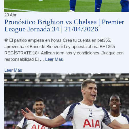
20
Abr
Pronóstico Brighton vs Chelsea | Premier
League Jornada 34 | 21/04/2026
⚽ El partido empieza en horas Crea tu cuenta en bet365,
aprovecha el Bono de Bienvenida y apuesta ahora BET365
REGÍSTRATE 18+ Aplican terminos y condiciones. Juegue con
responsabilidad El …
Leer Más
Leer Más