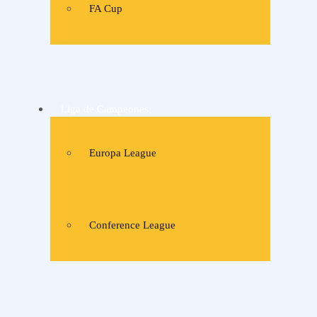
FA Cup
Liga de Campeones
Europa League
Conference League