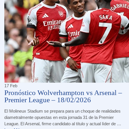
17
Feb
Pronóstico Wolverhampton vs Arsenal –
Premier League – 18/02/2026
El Molineux Stadium se prepara para un choque de realidades
diametralmente opuestas en esta jornada 31 de la Premier
League. El Arsenal, firme candidato al título y actual líder de …