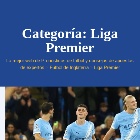
Categoría:
Liga
Premier
La mejor web de Pronósticos de fútbol y consejos de apuestas
de expertos
>
Futbol de Inglaterra
>
Liga Premier