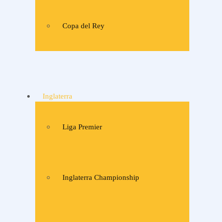
Copa del Rey
Inglaterra
Liga Premier
Inglaterra Championship