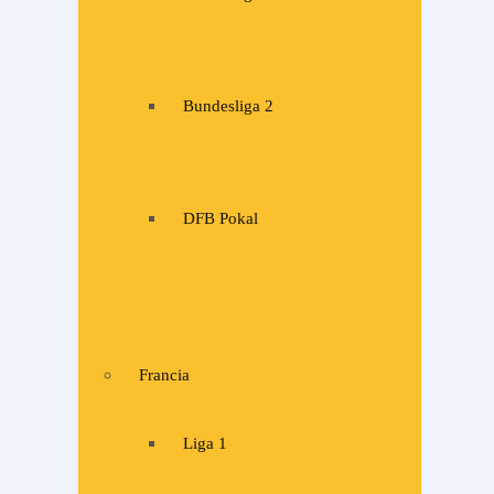
Bundesliga 2
DFB Pokal
Francia
Liga 1