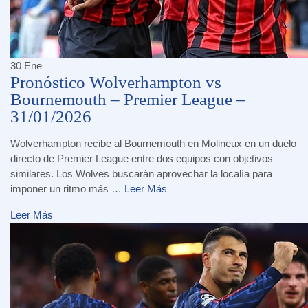
30
Ene
Pronóstico Wolverhampton vs
Bournemouth – Premier League –
31/01/2026
Wolverhampton recibe al Bournemouth en Molineux en un duelo
directo de Premier League entre dos equipos con objetivos
similares. Los Wolves buscarán aprovechar la localía para
imponer un ritmo más …
Leer Más
Leer Más