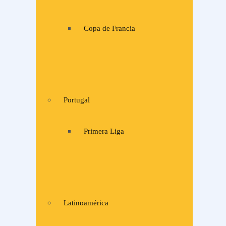
Copa de Francia
Portugal
Primera Liga
Latinoamérica