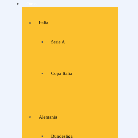
Otras
Italia
Serie A
Copa Italia
Alemania
Bundesliga