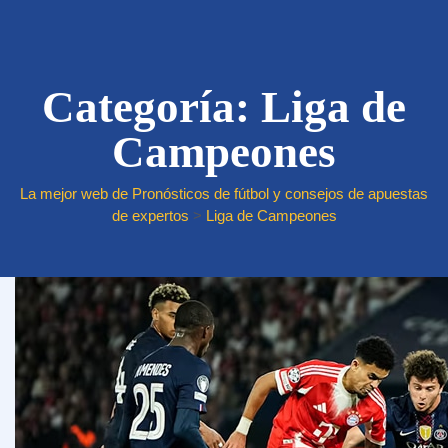
Categoría:
Liga de
Campeones
La mejor web de Pronósticos de fútbol y consejos de apuestas
de expertos
>
Liga de Campeones