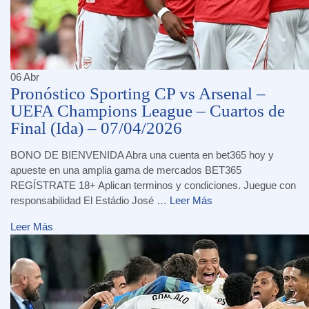
06
Abr
Pronóstico Sporting CP vs Arsenal –
UEFA Champions League – Cuartos de
Final (Ida) – 07/04/2026
BONO DE BIENVENIDA Abra una cuenta en bet365 hoy y
apueste en una amplia gama de mercados BET365
REGÍSTRATE 18+ Aplican terminos y condiciones. Juegue con
responsabilidad El Estádio José …
Leer Más
Leer Más