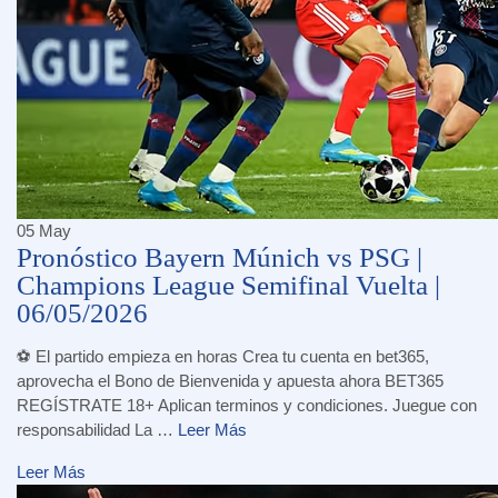
05
May
Pronóstico Bayern Múnich vs PSG |
Champions League Semifinal Vuelta |
06/05/2026
⚽ El partido empieza en horas Crea tu cuenta en bet365,
aprovecha el Bono de Bienvenida y apuesta ahora BET365
REGÍSTRATE 18+ Aplican terminos y condiciones. Juegue con
responsabilidad La …
Leer Más
Leer Más