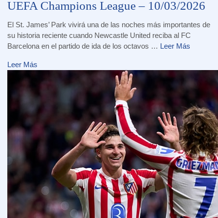
UEFA Champions League – 10/03/2026
El St. James’ Park vivirá una de las noches más importantes de
su historia reciente cuando Newcastle United reciba al FC
Barcelona en el partido de ida de los octavos …
Leer Más
Leer Más