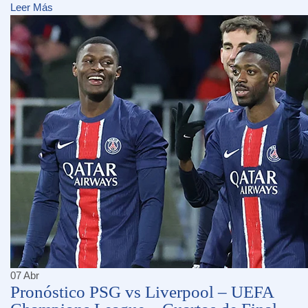
Leer Más
07
Abr
Pronóstico PSG vs Liverpool – UEFA