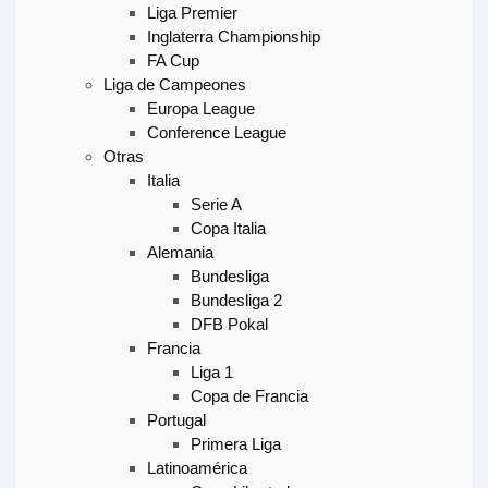
Liga Premier
Inglaterra Championship
FA Cup
Liga de Campeones
Europa League
Conference League
Otras
Italia
Serie A
Copa Italia
Alemania
Bundesliga
Bundesliga 2
DFB Pokal
Francia
Liga 1
Copa de Francia
Portugal
Primera Liga
Latinoamérica