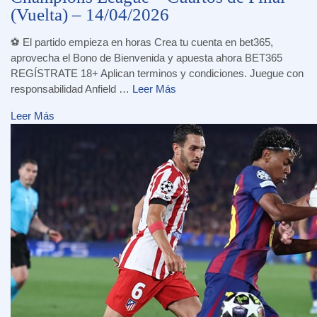
(Vuelta) – 14/04/2026
⚽ El partido empieza en horas Crea tu cuenta en bet365,
aprovecha el Bono de Bienvenida y apuesta ahora BET365
REGÍSTRATE 18+ Aplican terminos y condiciones. Juegue con
responsabilidad Anfield …
Leer Más
Leer Más