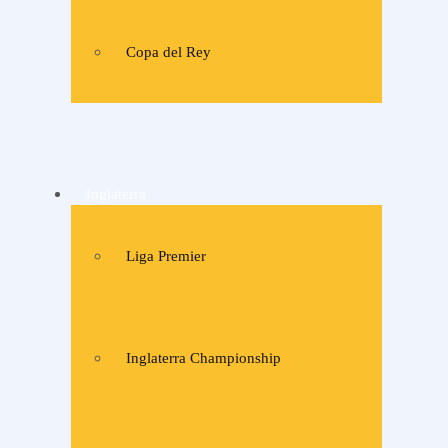
Copa del Rey
Inglaterra
Liga Premier
Inglaterra Championship