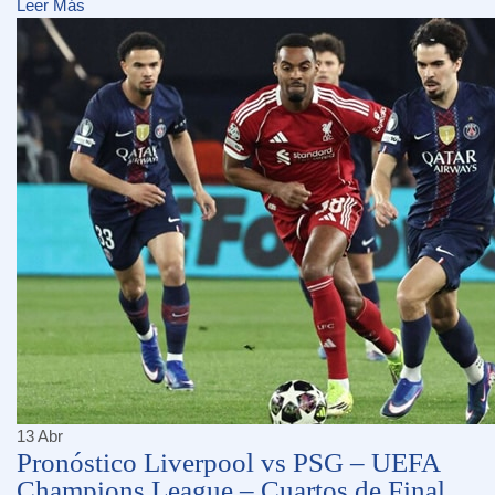
Leer Más
13
Abr
Pronóstico Liverpool vs PSG – UEFA
Champions League – Cuartos de Final