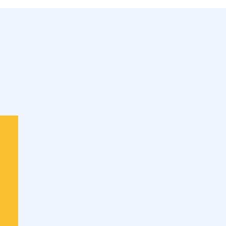
Pronósticos de fútbol y