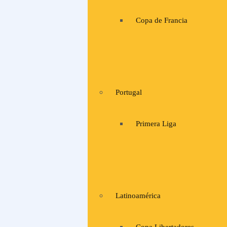
Copa de Francia
Portugal
Primera Liga
Latinoamérica