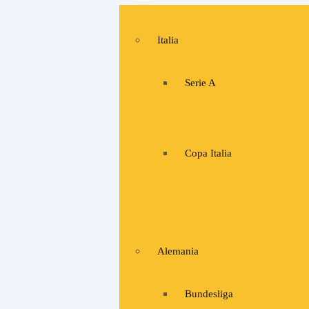
Italia
Serie A
Copa Italia
Alemania
Bundesliga