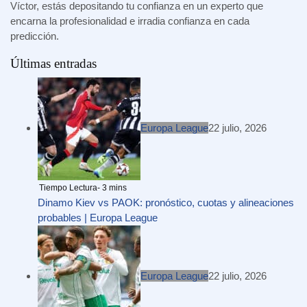
Víctor, estás depositando tu confianza en un experto que
encarna la profesionalidad e irradia confianza en cada
predicción.
Últimas entradas
Europa League
22 julio, 2026
Dinamo Kiev vs PAOK: pronóstico, cuotas y alineaciones
probables | Europa League
Europa League
22 julio, 2026