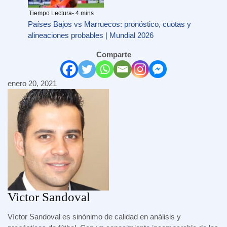
Países Bajos vs Marruecos: pronóstico, cuotas y
alineaciones probables | Mundial 2026
Comparte
enero 20, 2021
Victor Sandoval
Víctor Sandoval es sinónimo de calidad en análisis y