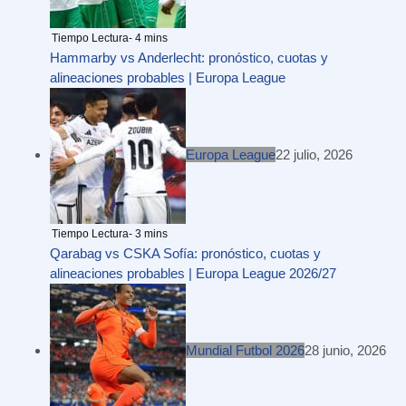
Hammarby vs Anderlecht: pronóstico, cuotas y
alineaciones probables | Europa League
Europa League
22 julio, 2026
Qarabag vs CSKA Sofía: pronóstico, cuotas y
alineaciones probables | Europa League 2026/27
Mundial Futbol 2026
28 junio, 2026