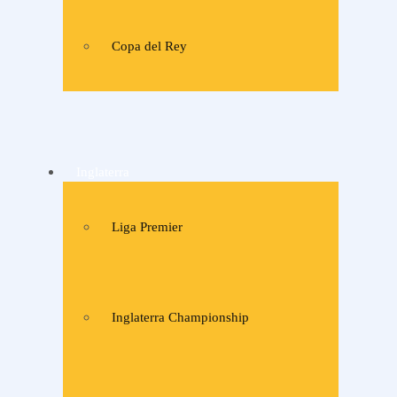
Copa del Rey
Inglaterra
Liga Premier
Inglaterra Championship