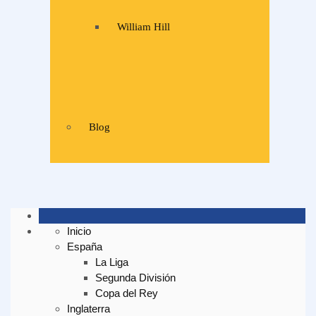
William Hill
Blog
Inicio
España
La Liga
Segunda División
Copa del Rey
Inglaterra