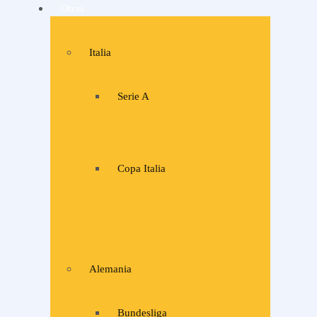
Otras
Italia
Serie A
Copa Italia
Alemania
Bundesliga