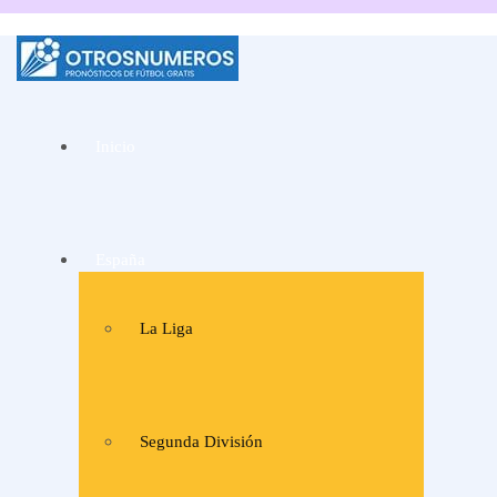
La mejor web de
Pronósticos de fútbol
Inicio
y consejos de apuestas
de expertos
España
La Liga
Segunda División