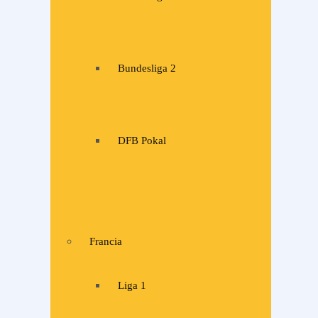
Bundesliga 2
DFB Pokal
Francia
Liga 1