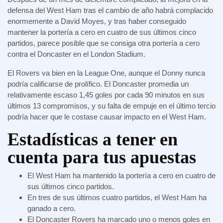
defensa del West Ham tras el cambio de año habrá complacido
enormemente a David Moyes, y tras haber conseguido
mantener la portería a cero en cuatro de sus últimos cinco
partidos, parece posible que se consiga otra portería a cero
contra el Doncaster en el London Stadium.
El Rovers va bien en la League One, aunque el Donny nunca
podría calificarse de prolífico. El Doncaster promedia un
relativamente escaso 1,45 goles por cada 90 minutos en sus
últimos 13 compromisos, y su falta de empuje en el último tercio
podría hacer que le costase causar impacto en el West Ham.
Estadísticas a tener en
cuenta para tus apuestas
El West Ham ha mantenido la portería a cero en cuatro de
sus últimos cinco partidos.
En tres de sus últimos cuatro partidos, el West Ham ha
ganado a cero.
El Doncaster Rovers ha marcado uno o menos goles en