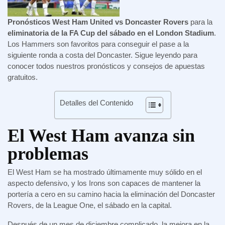
Pronósticos West Ham United vs Doncaster Rovers
para la
eliminatoria de la FA Cup del sábado en el London Stadium
.
Los Hammers son favoritos para conseguir el pase a la
siguiente ronda a costa del Doncaster. Sigue leyendo para
conocer todos nuestros pronósticos y consejos de apuestas
gratuitos.
Detalles del Contenido
El West Ham avanza sin
problemas
El West Ham se ha mostrado últimamente muy sólido en el
aspecto defensivo, y los Irons son capaces de mantener la
portería a cero en su camino hacia la eliminación del Doncaster
Rovers, de la League One, el sábado en la capital.
Después de un mes de diciembre complicado, la mejora en la