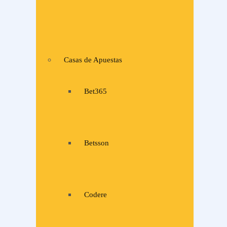
Casas de Apuestas
Bet365
Betsson
Codere