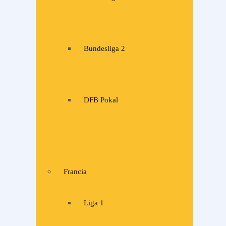
Bundesliga 2
DFB Pokal
Francia
Liga 1