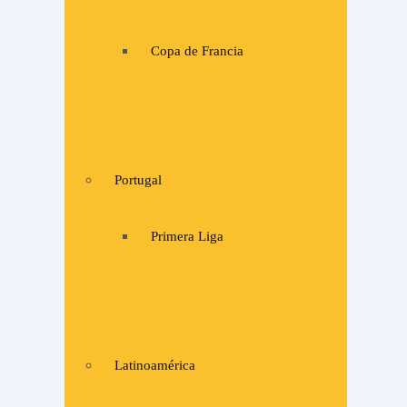
Copa de Francia
Portugal
Primera Liga
Latinoamérica