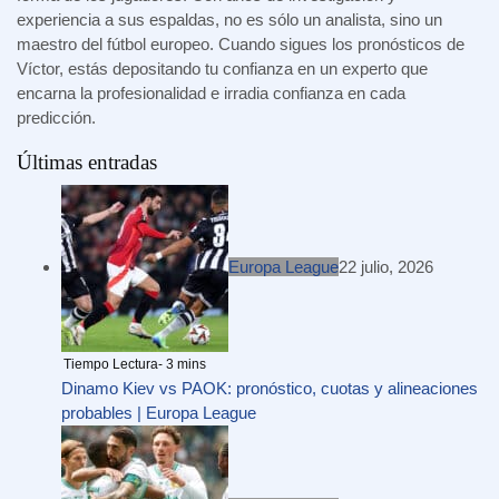
experiencia a sus espaldas, no es sólo un analista, sino un
maestro del fútbol europeo. Cuando sigues los pronósticos de
Víctor, estás depositando tu confianza en un experto que
encarna la profesionalidad e irradia confianza en cada
predicción.
Últimas entradas
Europa League
22 julio, 2026
Dinamo Kiev vs PAOK: pronóstico, cuotas y alineaciones
probables | Europa League