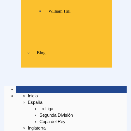
William Hill
Blog
Inicio
España
La Liga
Segunda División
Copa del Rey
Inglaterra