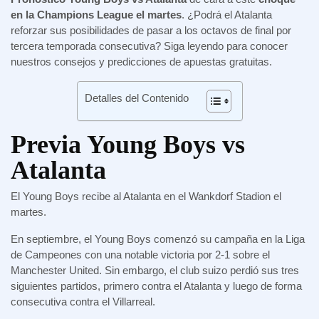
en la Champions League el martes
. ¿Podrá el Atalanta
reforzar sus posibilidades de pasar a los octavos de final por
tercera temporada consecutiva? Siga leyendo para conocer
nuestros consejos y predicciones de apuestas gratuitas.
Detalles del Contenido
Previa Young Boys vs
Atalanta
El Young Boys recibe al Atalanta en el Wankdorf Stadion el
martes.
En septiembre, el Young Boys comenzó su campaña en la Liga
de Campeones con una notable victoria por 2-1 sobre el
Manchester United. Sin embargo, el club suizo perdió sus tres
siguientes partidos, primero contra el Atalanta y luego de forma
consecutiva contra el Villarreal.