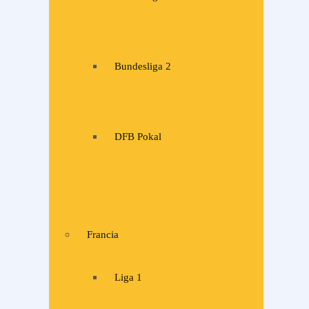
Bundesliga 2
DFB Pokal
Francia
Liga 1