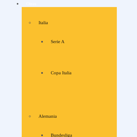
Otras
Italia
Serie A
Copa Italia
Alemania
Bundesliga