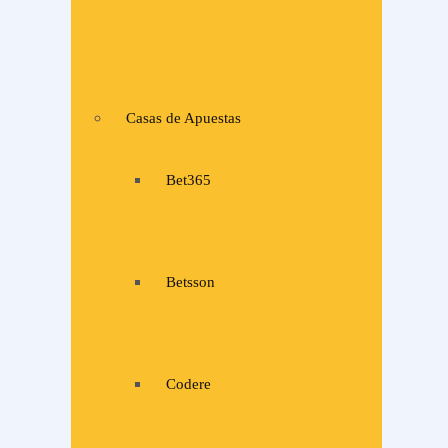
Casas de Apuestas
Bet365
Betsson
Codere