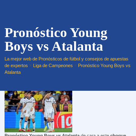
Pronóstico Young
Boys vs Atalanta
La mejor web de Pronósticos de fútbol y consejos de apuestas
de expertos
>
Liga de Campeones
>
Pronóstico Young Boys vs
Atalanta
Pronóstico Young Boys vs Atalanta
de cara a este
choque