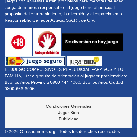
juegos con apuestas están prohibidos para menores de edad.
Juega de manera responsable. El juego tiene el principal
propósito del entretenimiento, la diversión y el esparcimiento.
Responsable: Ganador Azteca, S.A.P.I. de C.V.
EL JUEGO COMPULSIVO ES PERJUDICIAL PARA VOS Y TU
FAMILIA, Línea gratuita de orientación al jugador problemático:
Buenos Aires Provincia 0800-444-4000, Buenos Aires Ciudad
0800-666-6006.
Condiciones Generales
Jugar Bien
Publicidad
© 2026 Otrosnumeros.org - Todos los derechos reservados