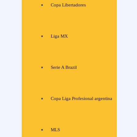
Copa Libertadores
Liga MX
Serie A Brazil
Copa Liga Profesional argentina
MLS