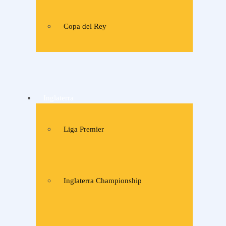
Copa del Rey
Inglaterra
Liga Premier
Inglaterra Championship