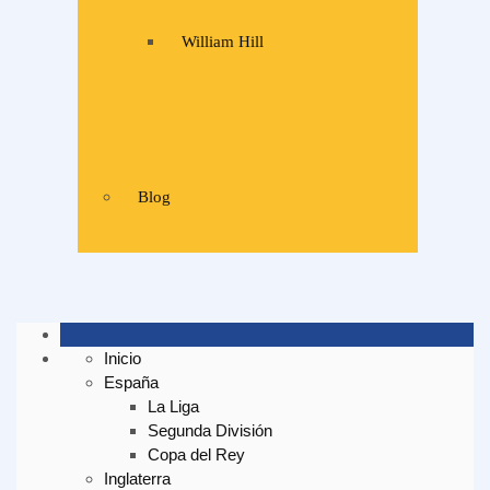
William Hill
Blog
Inicio
España
La Liga
Segunda División
Copa del Rey
Inglaterra