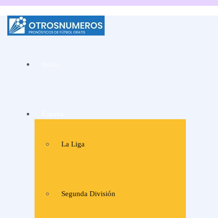
La mejor web de
Pronósticos de fútbol
Inicio
y consejos de apuestas
de expertos
España
La Liga
Segunda División