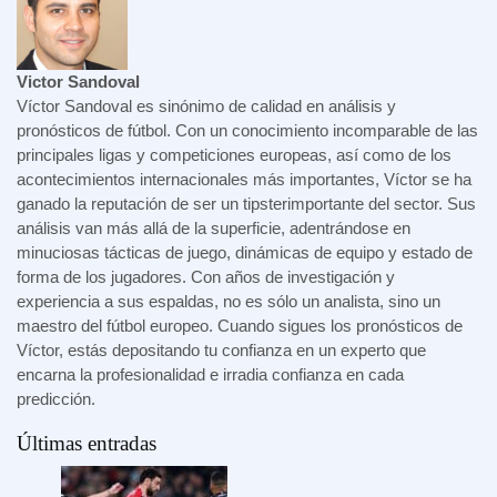
Victor Sandoval
Víctor Sandoval es sinónimo de calidad en análisis y
pronósticos de fútbol. Con un conocimiento incomparable de las
principales ligas y competiciones europeas, así como de los
acontecimientos internacionales más importantes, Víctor se ha
ganado la reputación de ser un tipsterimportante del sector. Sus
análisis van más allá de la superficie, adentrándose en
minuciosas tácticas de juego, dinámicas de equipo y estado de
forma de los jugadores. Con años de investigación y
experiencia a sus espaldas, no es sólo un analista, sino un
maestro del fútbol europeo. Cuando sigues los pronósticos de
Víctor, estás depositando tu confianza en un experto que
encarna la profesionalidad e irradia confianza en cada
predicción.
Últimas entradas