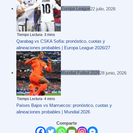
Europa League
22 julio, 2026
Qarabag vs CSKA Sofía: pronóstico, cuotas y
alineaciones probables | Europa League 2026/27
Mundial Futbol 2026
28 junio, 2026
Países Bajos vs Marruecos: pronóstico, cuotas y
alineaciones probables | Mundial 2026
Comparte