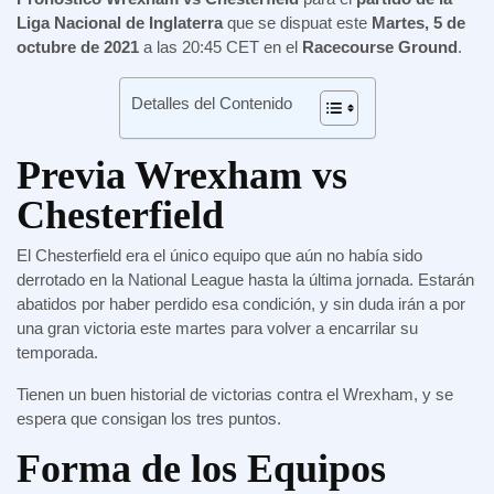
Liga Nacional de Inglaterra
que se dispuat este
Martes, 5 de
octubre de 2021
a las 20:45 CET en el
Racecourse Ground
.
Detalles del Contenido
Previa Wrexham vs
Chesterfield
El Chesterfield era el único equipo que aún no había sido
derrotado en la National League hasta la última jornada. Estarán
abatidos por haber perdido esa condición, y sin duda irán a por
una gran victoria este martes para volver a encarrilar su
temporada.
Tienen un buen historial de victorias contra el Wrexham, y se
espera que consigan los tres puntos.
Forma de los Equipos