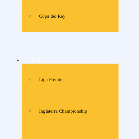
Copa del Rey
Inglaterra
Liga Premier
Inglaterra Championship