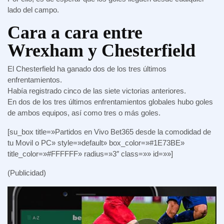
lado del campo.
Cara a cara entre
Wrexham y Chesterfield
El Chesterfield ha ganado dos de los tres últimos
enfrentamientos.
Había registrado cinco de las siete victorias anteriores.
En dos de los tres últimos enfrentamientos globales hubo goles
de ambos equipos, así como tres o más goles.
[su_box title=»Partidos en Vivo Bet365 desde la comodidad de
tu Movil o PC» style=»default» box_color=»#1E73BE»
title_color=»#FFFFFF» radius=»3″ class=»» id=»»]
(Publicidad)