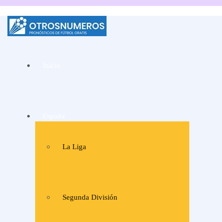
La mejor web de
Pronósticos de fútbol
Inicio
y consejos de apuestas
de expertos
España
La Liga
Segunda División