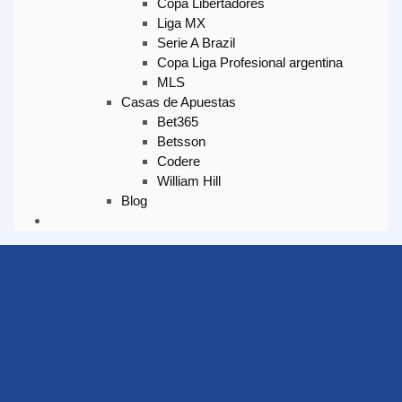
Copa Libertadores
Liga MX
Serie A Brazil
Copa Liga Profesional argentina
MLS
Casas de Apuestas
Bet365
Betsson
Codere
William Hill
Blog