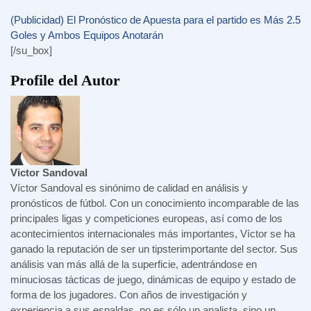
(Publicidad) El Pronóstico de Apuesta para el partido es Más 2.5
Goles y Ambos Equipos Anotarán
[/su_box]
Profile del Autor
Victor Sandoval
Víctor Sandoval es sinónimo de calidad en análisis y
pronósticos de fútbol. Con un conocimiento incomparable de las
principales ligas y competiciones europeas, así como de los
acontecimientos internacionales más importantes, Víctor se ha
ganado la reputación de ser un tipsterimportante del sector. Sus
análisis van más allá de la superficie, adentrándose en
minuciosas tácticas de juego, dinámicas de equipo y estado de
forma de los jugadores. Con años de investigación y
experiencia a sus espaldas, no es sólo un analista, sino un