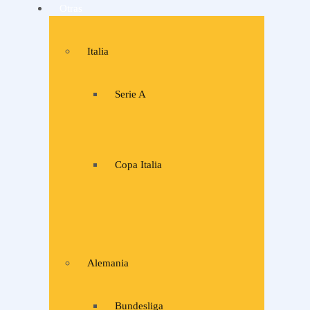
Otras
Italia
Serie A
Copa Italia
Alemania
Bundesliga