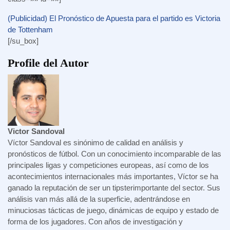
(Publicidad) El Pronóstico de Apuesta para el partido es Victoria
de Tottenham
[/su_box]
Profile del Autor
Victor Sandoval
Víctor Sandoval es sinónimo de calidad en análisis y
pronósticos de fútbol. Con un conocimiento incomparable de las
principales ligas y competiciones europeas, así como de los
acontecimientos internacionales más importantes, Víctor se ha
ganado la reputación de ser un tipsterimportante del sector. Sus
análisis van más allá de la superficie, adentrándose en
minuciosas tácticas de juego, dinámicas de equipo y estado de
forma de los jugadores. Con años de investigación y