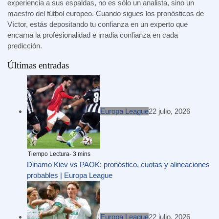
experiencia a sus espaldas, no es sólo un analista, sino un
maestro del fútbol europeo. Cuando sigues los pronósticos de
Víctor, estás depositando tu confianza en un experto que
encarna la profesionalidad e irradia confianza en cada
predicción.
Últimas entradas
Europa League
22 julio, 2026
Dinamo Kiev vs PAOK: pronóstico, cuotas y alineaciones
probables | Europa League
Europa League
22 julio, 2026