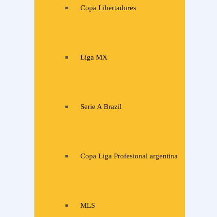
Copa Libertadores
Liga MX
Serie A Brazil
Copa Liga Profesional argentina
MLS