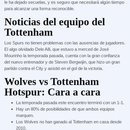
le ha dejado secuelas, y es seguro que necesitará algún tiempo
para alcanzar una forma reconocible.
Noticias del equipo del
Tottenham
Los Spurs no tienen problemas con las ausencias de jugadores.
El algo olvidado Dele Alli, que estuvo a merced de José
Mourinho la temporada pasada, cuenta con la gran confianza
del nuevo entrenador y de Steven Bergwijin, que hizo un gran
partido contra el City y asistió en el gol de la victoria.
Wolves vs Tottenham
Hotspur: Cara a cara
La temporada pasada este encuentro terminó con un 1-1.
Hay un 80% de posibilidades de que ambos equipos
marquen.
Los Wolves no han ganado al Tottenham en casa desde
2010.