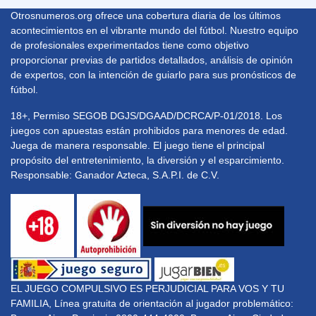
Otrosnumeros.org ofrece una cobertura diaria de los últimos
acontecimientos en el vibrante mundo del fútbol. Nuestro equipo
de profesionales experimentados tiene como objetivo
proporcionar previas de partidos detallados, análisis de opinión
de expertos, con la intención de guiarlo para sus pronósticos de
fútbol.
18+, Permiso SEGOB DGJS/DGAAD/DCRCA/P-01/2018. Los
juegos con apuestas están prohibidos para menores de edad.
Juega de manera responsable. El juego tiene el principal
propósito del entretenimiento, la diversión y el esparcimiento.
Responsable: Ganador Azteca, S.A.P.I. de C.V.
EL JUEGO COMPULSIVO ES PERJUDICIAL PARA VOS Y TU
FAMILIA, Línea gratuita de orientación al jugador problemático: