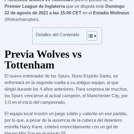
Premier League de Inglaterra
que se disputa este
Domingo
22 de agosto de 2021 a las 15:00 CET
en el
Estadio Molineux
(Wolverhampton).
Detalles del Contenido
Previa Wolves vs
Tottenham
El nuevo entrenador de los Spurs, Nuno Espirito Santo, se
enfrentará en la segunda vuelta a su antiguo equipo, al que
dirigió durante los 4 años anteriores. Para sorpresa de muchos,
los Spurs vencieron al actual campeón, el Manchester City, por
1-0 en el inicio del campeonato.
El equipo local mostró un juego sólido y valiente en ese partido,
por lo que, a pesar de la ausencia de la cabeza del delantero
estrella Harry Kane, celebró merecidamente con un gol de
Heung-Min Son en el minuto 55.