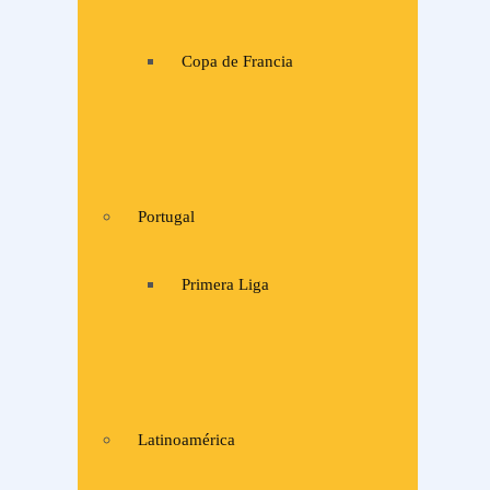
Copa de Francia
Portugal
Primera Liga
Latinoamérica