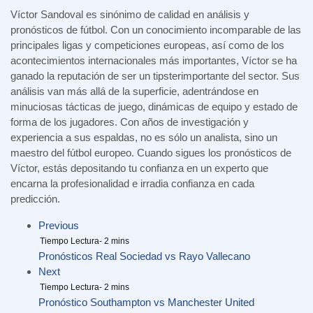
Víctor Sandoval es sinónimo de calidad en análisis y
pronósticos de fútbol. Con un conocimiento incomparable de las
principales ligas y competiciones europeas, así como de los
acontecimientos internacionales más importantes, Víctor se ha
ganado la reputación de ser un tipsterimportante del sector. Sus
análisis van más allá de la superficie, adentrándose en
minuciosas tácticas de juego, dinámicas de equipo y estado de
forma de los jugadores. Con años de investigación y
experiencia a sus espaldas, no es sólo un analista, sino un
maestro del fútbol europeo. Cuando sigues los pronósticos de
Víctor, estás depositando tu confianza en un experto que
encarna la profesionalidad e irradia confianza en cada
predicción.
Previous
Pronósticos Real Sociedad vs Rayo Vallecano
Next
Pronóstico Southampton vs Manchester United