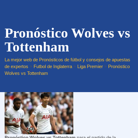
Pronóstico Wolves vs
Tottenham
La mejor web de Pronósticos de fútbol y consejos de apuestas
de expertos
>
Futbol de Inglaterra
>
Liga Premier
>
Pronóstico
Wolves vs Tottenham
Pronóstico Wolves vs Tottenham
para el partido de la