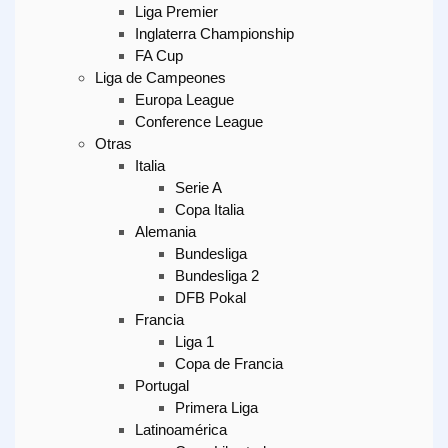
Liga Premier
Inglaterra Championship
FA Cup
Liga de Campeones
Europa League
Conference League
Otras
Italia
Serie A
Copa Italia
Alemania
Bundesliga
Bundesliga 2
DFB Pokal
Francia
Liga 1
Copa de Francia
Portugal
Primera Liga
Latinoamérica