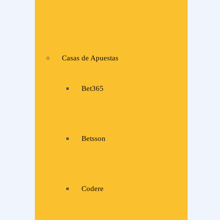
Casas de Apuestas
Bet365
Betsson
Codere