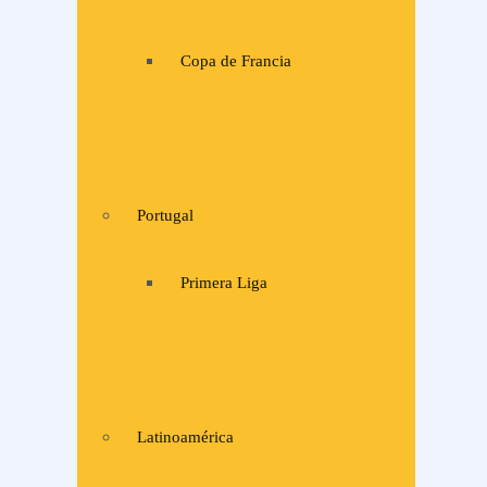
Copa de Francia
Portugal
Primera Liga
Latinoamérica