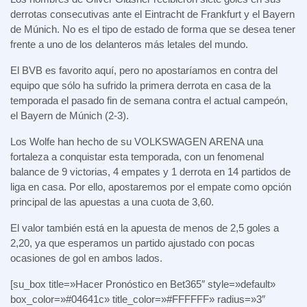
derrotas consecutivas ante el Eintracht de Frankfurt y el Bayern
de Múnich. No es el tipo de estado de forma que se desea tener
frente a uno de los delanteros más letales del mundo.
El BVB es favorito aquí, pero no apostaríamos en contra del
equipo que sólo ha sufrido la primera derrota en casa de la
temporada el pasado fin de semana contra el actual campeón,
el Bayern de Múnich (2-3).
Los Wolfe han hecho de su VOLKSWAGEN ARENA una
fortaleza a conquistar esta temporada, con un fenomenal
balance de 9 victorias, 4 empates y 1 derrota en 14 partidos de
liga en casa. Por ello, apostaremos por el empate como opción
principal de las apuestas a una cuota de 3,60.
El valor también está en la apuesta de menos de 2,5 goles a
2,20, ya que esperamos un partido ajustado con pocas
ocasiones de gol en ambos lados.
[su_box title=»Hacer Pronóstico en Bet365″ style=»default»
box_color=»#04641c» title_color=»#FFFFFF» radius=»3″