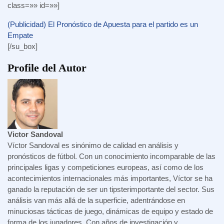
class=»» id=»»]
(Publicidad) El Pronóstico de Apuesta para el partido es un
Empate
[/su_box]
Profile del Autor
Victor Sandoval
Víctor Sandoval es sinónimo de calidad en análisis y
pronósticos de fútbol. Con un conocimiento incomparable de las
principales ligas y competiciones europeas, así como de los
acontecimientos internacionales más importantes, Víctor se ha
ganado la reputación de ser un tipsterimportante del sector. Sus
análisis van más allá de la superficie, adentrándose en
minuciosas tácticas de juego, dinámicas de equipo y estado de
forma de los jugadores. Con años de investigación y