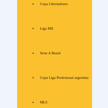
Copa Libertadores
Liga MX
Serie A Brazil
Copa Liga Profesional argentina
MLS