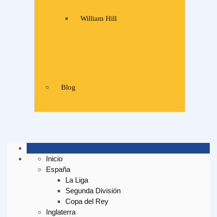
William Hill
Blog
Inicio
España
La Liga
Segunda División
Copa del Rey
Inglaterra