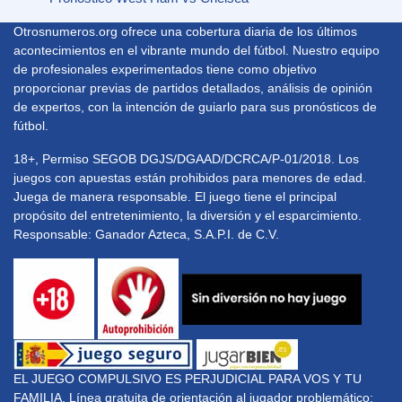
Otrosnumeros.org ofrece una cobertura diaria de los últimos
acontecimientos en el vibrante mundo del fútbol. Nuestro equipo
de profesionales experimentados tiene como objetivo
proporcionar previas de partidos detallados, análisis de opinión
de expertos, con la intención de guiarlo para sus pronósticos de
fútbol.
18+, Permiso SEGOB DGJS/DGAAD/DCRCA/P-01/2018. Los
juegos con apuestas están prohibidos para menores de edad.
Juega de manera responsable. El juego tiene el principal
propósito del entretenimiento, la diversión y el esparcimiento.
Responsable: Ganador Azteca, S.A.P.I. de C.V.
EL JUEGO COMPULSIVO ES PERJUDICIAL PARA VOS Y TU
FAMILIA, Línea gratuita de orientación al jugador problemático: