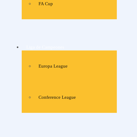
FA Cup
Liga de Campeones
Europa League
Conference League