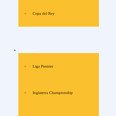
Copa del Rey
Inglaterra
Liga Premier
Inglaterra Championship