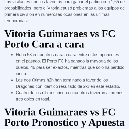
Los visitantes son los favoritos para ganar el partido con 1,65 de
probabilidades, pero el Vitoria causó problemas a los equipos de
primera división en numerosas ocasiones en las últimas
temporadas.
Vitoria Guimaraes vs FC
Porto Cara a cara
Hubo 58 encuentros cara a cara entre estos oponentes
en el pasado. El Porto FC ha ganado la mayoría de los
duelos, 46 para ser exactos, mientras que sólo ha perdido
cinco.
Las dos últimas h2h han terminado a favor de los
Dragones con idéntico resultado de 2-1 en este estadio.
Cuatro de los últimos cinco encuentros tuvieron al menos
tres goles en total.
Vitoria Guimaraes vs FC
Porto Pronostico y Apuesta