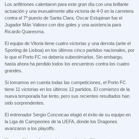
Los anfitriones calentaron para este gran día con una brillante
actuación y una inusualmente alta victoria de 4-0 en la carretera
contra el 7º puesto de Santa Clara. Oscar Estupinan fue el
Jugador Más Valioso con dos goles y una asistencia para
Ricardo Quaresma.
El equipo de Vitoria tiene cuatro victorias y una derrota (ante el
Sporting de Lisboa) en los últimos cinco partidos nacionales, por
lo que el Porto FC no debería subestimarlos. Sin embargo,
hasta ahora ha perdido todos los encuentros contra los cuatro
grandes.
Si tomamos en cuenta todas las competiciones, el Porto FC
tiene 11 victorias en los últimos 12 partidos. El comienzo de la
nueva temporada fue lento, pero sus recientes resultados han
sido sorprendentes.
El entrenador Sergio Conceicao elogió el éxito de su equipo en
la Liga de Campeones de la UEFA, donde los Dragones
avanzaron a los playoffs.