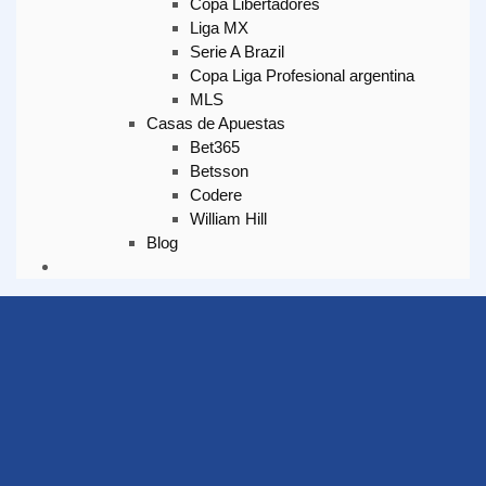
Copa Libertadores
Liga MX
Serie A Brazil
Copa Liga Profesional argentina
MLS
Casas de Apuestas
Bet365
Betsson
Codere
William Hill
Blog