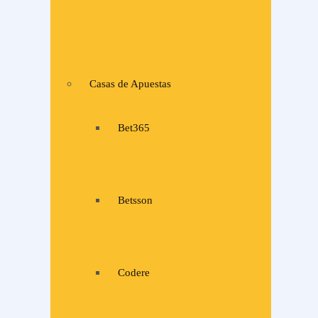
Casas de Apuestas
Bet365
Betsson
Codere