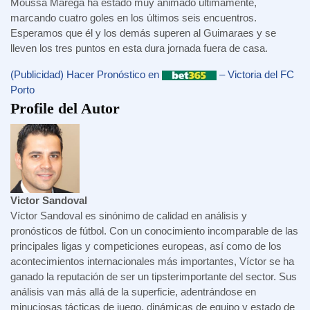
Moussa Marega ha estado muy animado últimamente,
marcando cuatro goles en los últimos seis encuentros.
Esperamos que él y los demás superen al Guimaraes y se
lleven los tres puntos en esta dura jornada fuera de casa.
(Publicidad) Hacer Pronóstico en
– Victoria del FC
Porto
Profile del Autor
Victor Sandoval
Víctor Sandoval es sinónimo de calidad en análisis y
pronósticos de fútbol. Con un conocimiento incomparable de las
principales ligas y competiciones europeas, así como de los
acontecimientos internacionales más importantes, Víctor se ha
ganado la reputación de ser un tipsterimportante del sector. Sus
análisis van más allá de la superficie, adentrándose en
minuciosas tácticas de juego, dinámicas de equipo y estado de