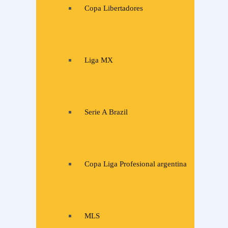
Copa Libertadores
Liga MX
Serie A Brazil
Copa Liga Profesional argentina
MLS