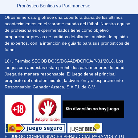
Pronóstico Benfica vs Portimonense
Otrosnumeros.org ofrece una cobertura diaria de los últimos
acontecimientos en el vibrante mundo del fútbol. Nuestro equipo
de profesionales experimentados tiene como objetivo
proporcionar previas de partidos detallados, análisis de opinión
de expertos, con la intención de guiarlo para sus pronósticos de
fútbol.
18+, Permiso SEGOB DGJS/DGAAD/DCRCA/P-01/2018. Los
juegos con apuestas están prohibidos para menores de edad.
Juega de manera responsable. El juego tiene el principal
propósito del entretenimiento, la diversión y el esparcimiento.
Responsable: Ganador Azteca, S.A.P.I. de C.V.
EL JUEGO COMPULSIVO ES PERJUDICIAL PARA VOS Y TU