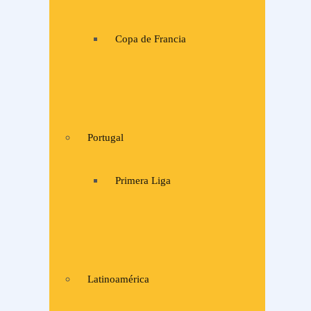
Copa de Francia
Portugal
Primera Liga
Latinoamérica