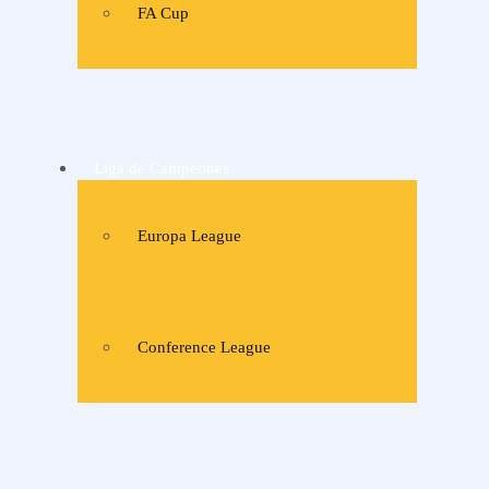
FA Cup
Liga de Campeones
Europa League
Conference League