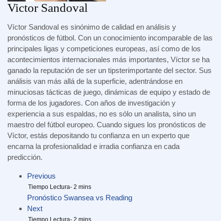
Victor Sandoval
Víctor Sandoval es sinónimo de calidad en análisis y
pronósticos de fútbol. Con un conocimiento incomparable de las
principales ligas y competiciones europeas, así como de los
acontecimientos internacionales más importantes, Víctor se ha
ganado la reputación de ser un tipsterimportante del sector. Sus
análisis van más allá de la superficie, adentrándose en
minuciosas tácticas de juego, dinámicas de equipo y estado de
forma de los jugadores. Con años de investigación y
experiencia a sus espaldas, no es sólo un analista, sino un
maestro del fútbol europeo. Cuando sigues los pronósticos de
Víctor, estás depositando tu confianza en un experto que
encarna la profesionalidad e irradia confianza en cada
predicción.
Previous
Pronóstico Swansea vs Reading
Next