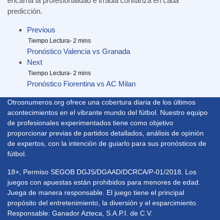
encarna la profesionalidad e irradia confianza en cada
predicción.
Previous
Pronóstico Valencia vs Granada
Next
Pronóstico Fiorentina vs AC Milan
Otrosnumeros.org ofrece una cobertura diaria de los últimos
acontecimientos en el vibrante mundo del fútbol. Nuestro equipo
de profesionales experimentados tiene como objetivo
proporcionar previas de partidos detallados, análisis de opinión
de expertos, con la intención de guiarlo para sus pronósticos de
fútbol.
18+, Permiso SEGOB DGJS/DGAAD/DCRCA/P-01/2018. Los
juegos con apuestas están prohibidos para menores de edad.
Juega de manera responsable. El juego tiene el principal
propósito del entretenimiento, la diversión y el esparcimiento.
Responsable: Ganador Azteca, S.A.P.I. de C.V.