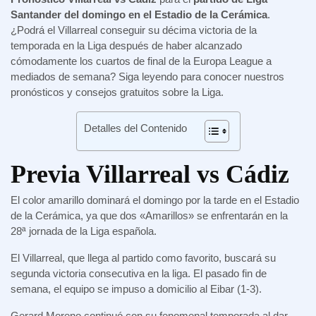
Santander del domingo en el Estadio de la Cerámica
.
¿Podrá el Villarreal conseguir su décima victoria de la
temporada en la Liga después de haber alcanzado
cómodamente los cuartos de final de la Europa League a
mediados de semana? Siga leyendo para conocer nuestros
pronósticos y consejos gratuitos sobre la Liga.
Detalles del Contenido
Previa Villarreal vs Cádiz
El color amarillo dominará el domingo por la tarde en el Estadio
de la Cerámica, ya que dos «Amarillos» se enfrentarán en la
28ª jornada de la Liga española.
El Villarreal, que llega al partido como favorito, buscará su
segunda victoria consecutiva en la liga. El pasado fin de
semana, el equipo se impuso a domicilio al Eibar (1-3).
Gerard Moreno continuó con su fenomenal temporada al dar