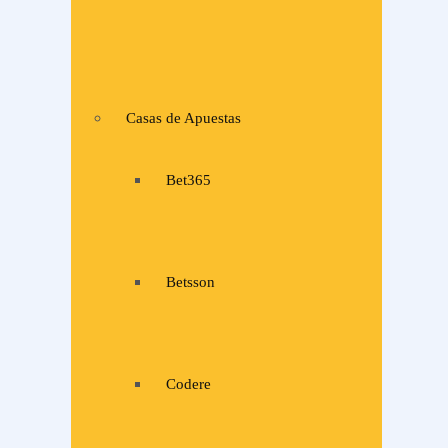
Casas de Apuestas
Bet365
Betsson
Codere