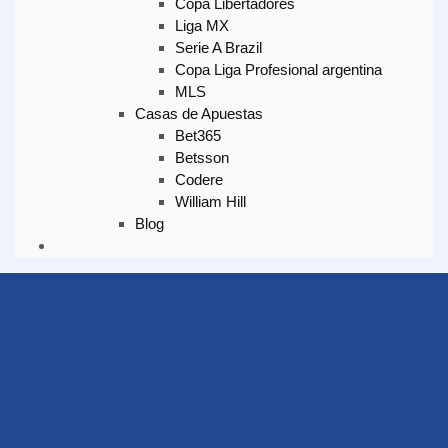
Copa Libertadores
Liga MX
Serie A Brazil
Copa Liga Profesional argentina
MLS
Casas de Apuestas
Bet365
Betsson
Codere
William Hill
Blog