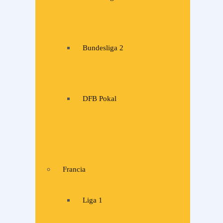
Bundesliga 2
DFB Pokal
Francia
Liga 1