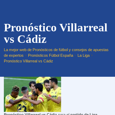
Pronóstico Villarreal
vs Cádiz
La mejor web de Pronósticos de fútbol y consejos de apuestas
de expertos
>
Pronósticos Fútbol España
>
La Liga
>
Pronóstico Villarreal vs Cádiz
Pronóstico Villarreal vs Cádiz
para el
partido de Liga