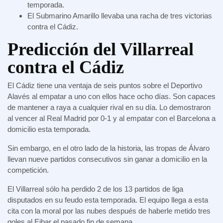
temporada.
El Submarino Amarillo llevaba una racha de tres victorias
contra el Cádiz.
Predicción del Villarreal
contra el Cádiz
El Cádiz tiene una ventaja de seis puntos sobre el Deportivo
Alavés al empatar a uno con ellos hace ocho días. Son capaces
de mantener a raya a cualquier rival en su día. Lo demostraron
al vencer al Real Madrid por 0-1 y al empatar con el Barcelona a
domicilio esta temporada.
Sin embargo, en el otro lado de la historia, las tropas de Álvaro
llevan nueve partidos consecutivos sin ganar a domicilio en la
competición.
El Villarreal sólo ha perdido 2 de los 13 partidos de liga
disputados en su feudo esta temporada. El equipo llega a esta
cita con la moral por las nubes después de haberle metido tres
goles al Eibar el pasado fin de semana.