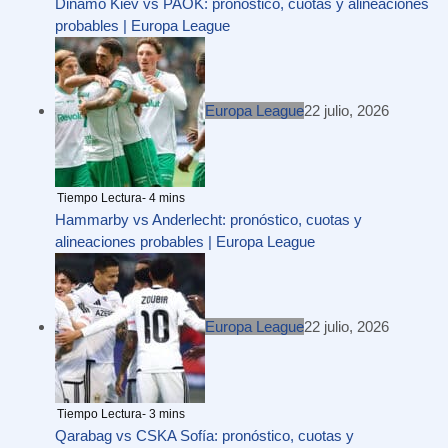
Dinamo Kiev vs PAOK: pronóstico, cuotas y alineaciones
probables | Europa League
Europa League
22 julio, 2026
Hammarby vs Anderlecht: pronóstico, cuotas y
alineaciones probables | Europa League
Europa League
22 julio, 2026
Qarabag vs CSKA Sofía: pronóstico, cuotas y