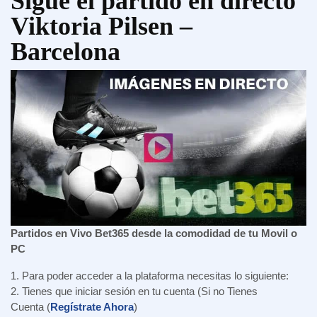
Sigue el partido en directo
Viktoria Pilsen –
Barcelona
Partidos en Vivo Bet365 desde la comodidad de tu Movil o
PC
1. Para poder acceder a la plataforma necesitas lo siguiente:
2. Tienes que iniciar sesión en tu cuenta (Si no Tienes
Cuenta (
Regístrate Ahora
)