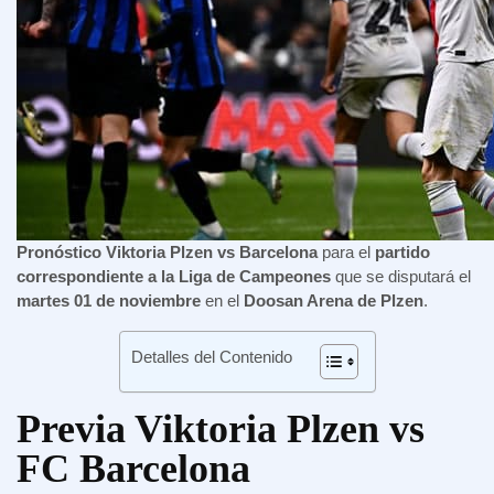
Pronóstico Viktoria Plzen vs Barcelona
para el
partido
correspondiente a la Liga de Campeones
que se disputará el
martes 01 de noviembre
en el
Doosan Arena de Plzen
.
Detalles del Contenido
Previa Viktoria Plzen vs
FC Barcelona