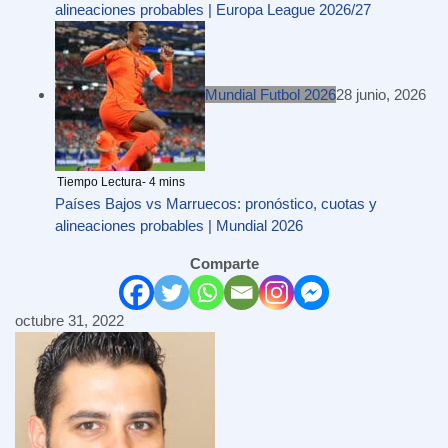
alineaciones probables | Europa League 2026/27
Mundial Futbol 2026
28 junio, 2026
Países Bajos vs Marruecos: pronóstico, cuotas y
alineaciones probables | Mundial 2026
Comparte
octubre 31, 2022