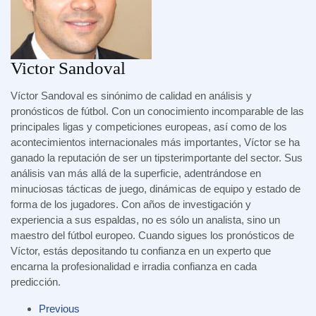
Victor Sandoval
Víctor Sandoval es sinónimo de calidad en análisis y
pronósticos de fútbol. Con un conocimiento incomparable de las
principales ligas y competiciones europeas, así como de los
acontecimientos internacionales más importantes, Víctor se ha
ganado la reputación de ser un tipsterimportante del sector. Sus
análisis van más allá de la superficie, adentrándose en
minuciosas tácticas de juego, dinámicas de equipo y estado de
forma de los jugadores. Con años de investigación y
experiencia a sus espaldas, no es sólo un analista, sino un
maestro del fútbol europeo. Cuando sigues los pronósticos de
Víctor, estás depositando tu confianza en un experto que
encarna la profesionalidad e irradia confianza en cada
predicción.
Previous