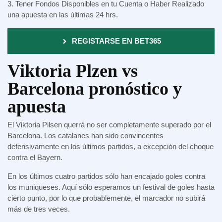
3. Tener Fondos Disponibles en tu Cuenta o Haber Realizado
una apuesta en las últimas 24 hrs.
REGISTARSE EN BET365
Viktoria Plzen vs
Barcelona pronóstico y
apuesta
El Viktoria Pilsen querrá no ser completamente superado por el
Barcelona. Los catalanes han sido convincentes
defensivamente en los últimos partidos, a excepción del choque
contra el Bayern.
En los últimos cuatro partidos sólo han encajado goles contra
los muniqueses. Aquí sólo esperamos un festival de goles hasta
cierto punto, por lo que probablemente, el marcador no subirá
más de tres veces.