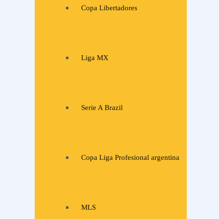
Copa Libertadores
Liga MX
Serie A Brazil
Copa Liga Profesional argentina
MLS