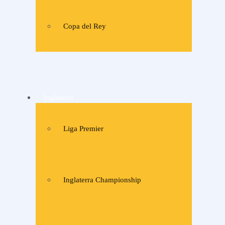
Copa del Rey
Inglaterra
Liga Premier
Inglaterra Championship