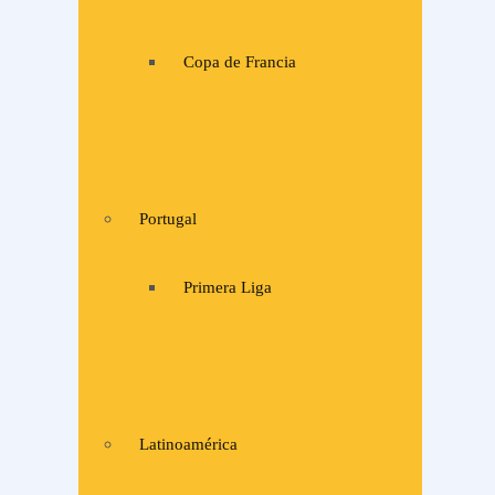
Copa de Francia
Portugal
Primera Liga
Latinoamérica