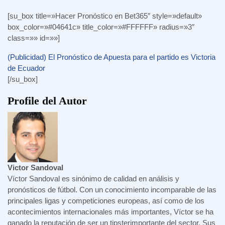
[su_box title=»Hacer Pronóstico en Bet365″ style=»default»
box_color=»#04641c» title_color=»#FFFFFF» radius=»3″
class=»» id=»»]
(Publicidad) El Pronóstico de Apuesta para el partido es Victoria
de Ecuador
[/su_box]
Profile del Autor
Victor Sandoval
Víctor Sandoval es sinónimo de calidad en análisis y
pronósticos de fútbol. Con un conocimiento incomparable de las
principales ligas y competiciones europeas, así como de los
acontecimientos internacionales más importantes, Víctor se ha
ganado la reputación de ser un tipsterimportante del sector. Sus