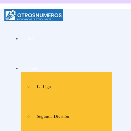
La mejor web de
Pronósticos de fútbol
Inicio
y consejos de apuestas
de expertos
España
La Liga
Segunda División