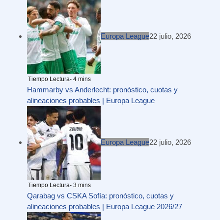
Europa League
22 julio, 2026
Hammarby vs Anderlecht: pronóstico, cuotas y
alineaciones probables | Europa League
Europa League
22 julio, 2026
Qarabag vs CSKA Sofía: pronóstico, cuotas y
alineaciones probables | Europa League 2026/27