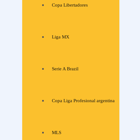
Copa Libertadores
Liga MX
Serie A Brazil
Copa Liga Profesional argentina
MLS