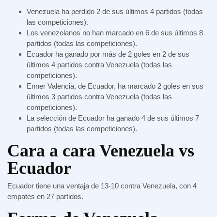
Venezuela ha perdido 2 de sus últimos 4 partidos (todas
las competiciones).
Los venezolanos no han marcado en 6 de sus últimos 8
partidos (todas las competiciones).
Ecuador ha ganado por más de 2 goles en 2 de sus
últimos 4 partidos contra Venezuela (todas las
competiciones).
Enner Valencia, de Ecuador, ha marcado 2 goles en sus
últimos 3 partidos contra Venezuela (todas las
competiciones).
La selección de Ecuador ha ganado 4 de sus últimos 7
partidos (todas las competiciones).
Cara a cara Venezuela vs
Ecuador
Ecuador tiene una ventaja de 13-10 contra Venezuela, con 4
empates en 27 partidos.