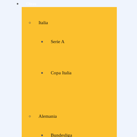
Otras
Italia
Serie A
Copa Italia
Alemania
Bundesliga