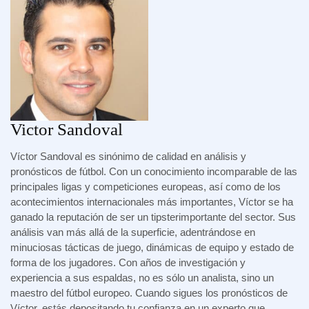
Victor Sandoval
Víctor Sandoval es sinónimo de calidad en análisis y
pronósticos de fútbol. Con un conocimiento incomparable de las
principales ligas y competiciones europeas, así como de los
acontecimientos internacionales más importantes, Víctor se ha
ganado la reputación de ser un tipsterimportante del sector. Sus
análisis van más allá de la superficie, adentrándose en
minuciosas tácticas de juego, dinámicas de equipo y estado de
forma de los jugadores. Con años de investigación y
experiencia a sus espaldas, no es sólo un analista, sino un
maestro del fútbol europeo. Cuando sigues los pronósticos de
Víctor, estás depositando tu confianza en un experto que