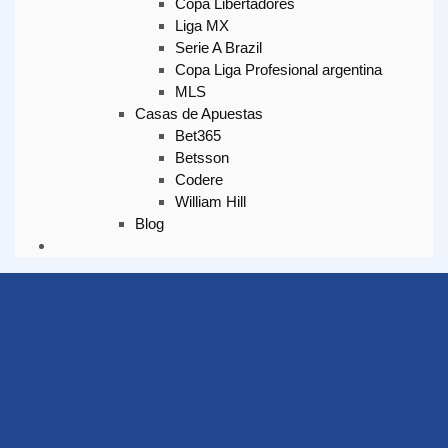
Copa Libertadores
Liga MX
Serie A Brazil
Copa Liga Profesional argentina
MLS
Casas de Apuestas
Bet365
Betsson
Codere
William Hill
Blog