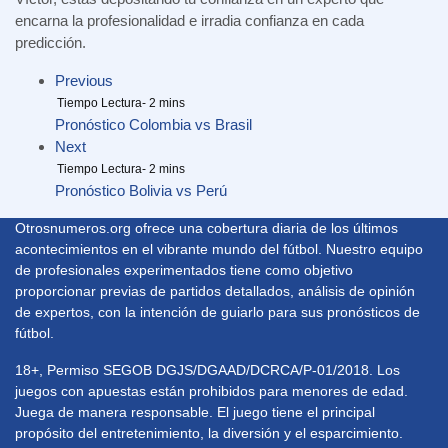
encarna la profesionalidad e irradia confianza en cada
predicción.
Previous
Pronóstico Colombia vs Brasil
Next
Pronóstico Bolivia vs Perú
Otrosnumeros.org ofrece una cobertura diaria de los últimos
acontecimientos en el vibrante mundo del fútbol. Nuestro equipo
de profesionales experimentados tiene como objetivo
proporcionar previas de partidos detallados, análisis de opinión
de expertos, con la intención de guiarlo para sus pronósticos de
fútbol.
18+, Permiso SEGOB DGJS/DGAAD/DCRCA/P-01/2018. Los
juegos con apuestas están prohibidos para menores de edad.
Juega de manera responsable. El juego tiene el principal
propósito del entretenimiento, la diversión y el esparcimiento.