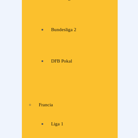
Bundesliga 2
DFB Pokal
Francia
Liga 1