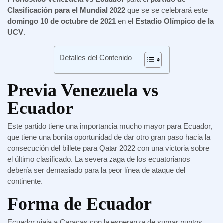
Clasificación para el Mundial 2022
que se se celebrará este
domingo 10 de octubre de 2021
en el
Estadio Olímpico de la
UCV
.
Detalles del Contenido
Previa Venezuela vs
Ecuador
Este partido tiene una importancia mucho mayor para Ecuador,
que tiene una bonita oportunidad de dar otro gran paso hacia la
consecución del billete para Qatar 2022 con una victoria sobre
el último clasificado. La severa zaga de los ecuatorianos
debería ser demasiado para la peor línea de ataque del
continente.
Forma de Ecuador
Ecuador viaja a Caracas con la esperanza de sumar puntos