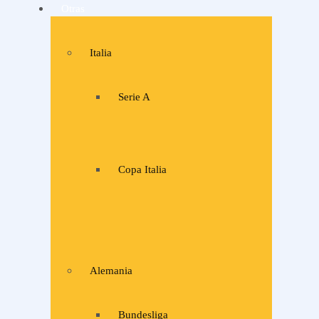
Otras
Italia
Serie A
Copa Italia
Alemania
Bundesliga