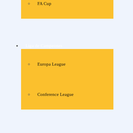
FA Cup
Liga de Campeones
Europa League
Conference League