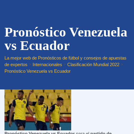
Pronóstico Venezuela
vs Ecuador
La mejor web de Pronósticos de fútbol y consejos de apuestas
de expertos
>
Internacionales
>
Clasificación Mundial 2022
>
Pronóstico Venezuela vs Ecuador
Pronóstico Venezuela vs Ecuador
para el
partido de