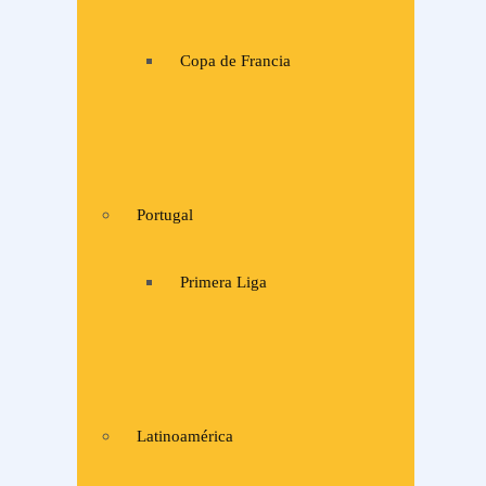
Copa de Francia
Portugal
Primera Liga
Latinoamérica