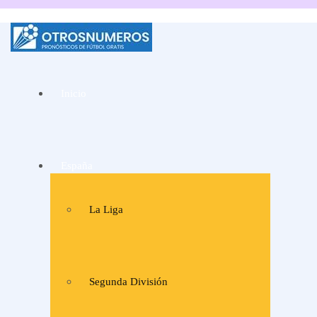
La mejor web de
Pronósticos de fútbol
Inicio
y consejos de apuestas
de expertos
España
La Liga
Segunda División