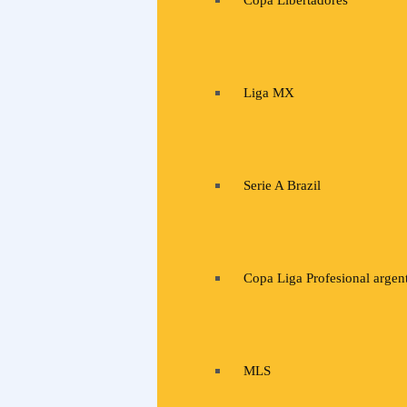
Copa Libertadores
Liga MX
Serie A Brazil
Copa Liga Profesional argen
MLS