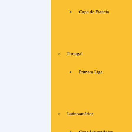
Copa de Francia
Portugal
Primera Liga
Latinoamérica