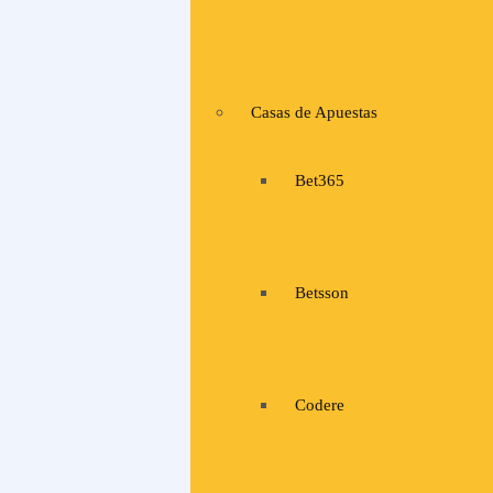
Casas de Apuestas
Bet365
Betsson
Codere