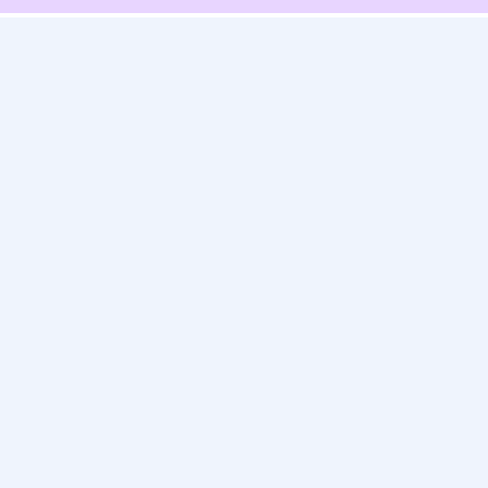
 consejos de apuestas