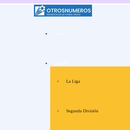
La mejor web de 
de expertos
Inicio
España
La Liga
Segunda División