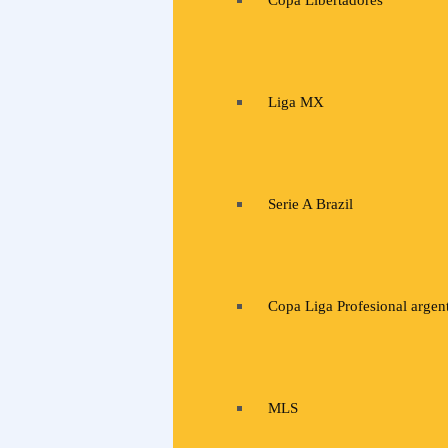
Copa Libertadores
Liga MX
Serie A Brazil
Copa Liga Profesional argen
MLS