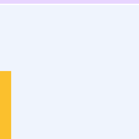
Pronósticos de fútbol y