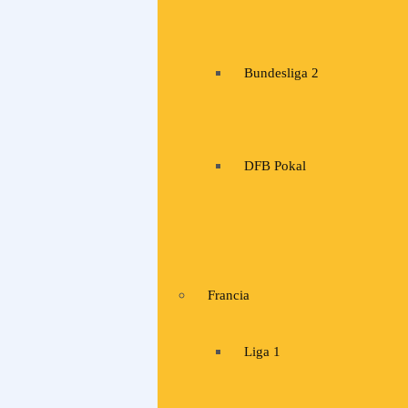
Bundesliga 2
DFB Pokal
Francia
Liga 1