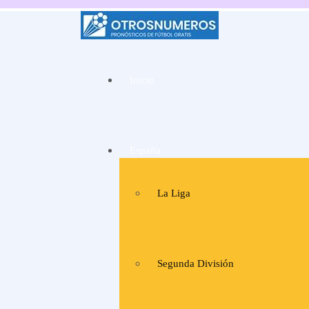
La mejor web de 
de expertos
Inicio
España
La Liga
Segunda División