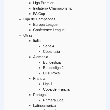
Liga Premier
Inglaterra Championship
FA Cup
Liga de Campeones
Europa League
Conference League
Otras
Italia
Serie A
Copa Italia
Alemania
Bundesliga
Bundesliga 2
DFB Pokal
Francia
Liga 1
Copa de Francia
Portugal
Primera Liga
Latinoamérica