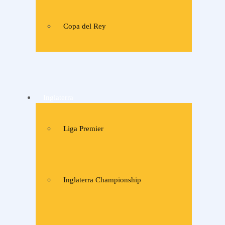
Copa del Rey
Inglaterra
Liga Premier
Inglaterra Championship