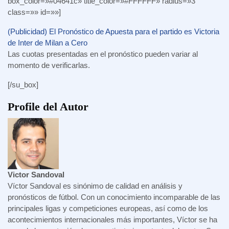
box_color=»#04641c» title_color=»#FFFFFF» radius=»3″
class=»» id=»»]
(Publicidad) El Pronóstico de Apuesta para el partido es Victoria
de Inter de Milan a Cero
Las cuotas presentadas en el pronóstico pueden variar al
momento de verificarlas.
[/su_box]
Profile del Autor
Victor Sandoval
Víctor Sandoval es sinónimo de calidad en análisis y
pronósticos de fútbol. Con un conocimiento incomparable de las
principales ligas y competiciones europeas, así como de los
acontecimientos internacionales más importantes, Víctor se ha