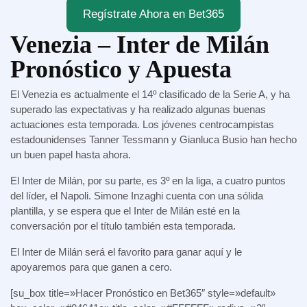
Regístrate Ahora en Bet365
Venezia – Inter de Milán
Pronóstico y Apuesta
El Venezia es actualmente el 14º clasificado de la Serie A, y ha
superado las expectativas y ha realizado algunas buenas
actuaciones esta temporada. Los jóvenes centrocampistas
estadounidenses Tanner Tessmann y Gianluca Busio han hecho
un buen papel hasta ahora.
El Inter de Milán, por su parte, es 3º en la liga, a cuatro puntos
del líder, el Napoli. Simone Inzaghi cuenta con una sólida
plantilla, y se espera que el Inter de Milán esté en la
conversación por el título también esta temporada.
El Inter de Milán será el favorito para ganar aquí y le
apoyaremos para que ganen a cero.
[su_box title=»Hacer Pronóstico en Bet365″ style=»default»