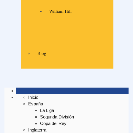
William Hill
Blog
Inicio
España
La Liga
Segunda División
Copa del Rey
Inglaterra