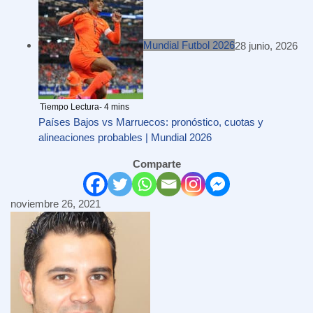
Mundial Futbol 2026
28 junio, 2026
Países Bajos vs Marruecos: pronóstico, cuotas y
alineaciones probables | Mundial 2026
Comparte
noviembre 26, 2021