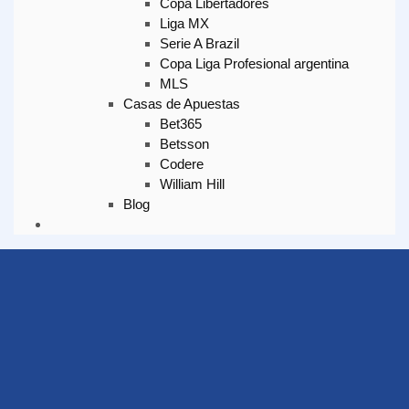
Copa Libertadores
Liga MX
Serie A Brazil
Copa Liga Profesional argentina
MLS
Casas de Apuestas
Bet365
Betsson
Codere
William Hill
Blog