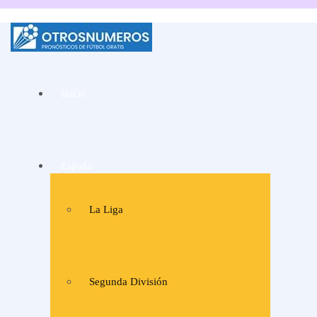
La mejor web de
Pronósticos de fútbol
Inicio
y consejos de apuestas
de expertos
España
La Liga
Segunda División