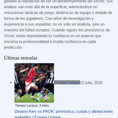
ganado la reputación de ser un tipsterimportante del sector. Sus
análisis van más allá de la superficie, adentrándose en
minuciosas tácticas de juego, dinámicas de equipo y estado de
forma de los jugadores. Con años de investigación y
experiencia a sus espaldas, no es sólo un analista, sino un
maestro del fútbol europeo. Cuando sigues los pronósticos de
Víctor, estás depositando tu confianza en un experto que
encarna la profesionalidad e irradia confianza en cada
predicción.
Últimas entradas
Europa League
22 julio, 2026
Dinamo Kiev vs PAOK: pronóstico, cuotas y alineaciones
probables | Europa League