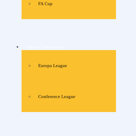
FA Cup
Liga de Campeones
Europa League
Conference League