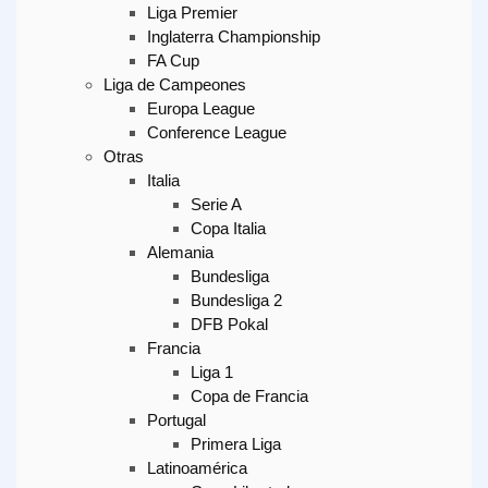
Liga Premier
Inglaterra Championship
FA Cup
Liga de Campeones
Europa League
Conference League
Otras
Italia
Serie A
Copa Italia
Alemania
Bundesliga
Bundesliga 2
DFB Pokal
Francia
Liga 1
Copa de Francia
Portugal
Primera Liga
Latinoamérica