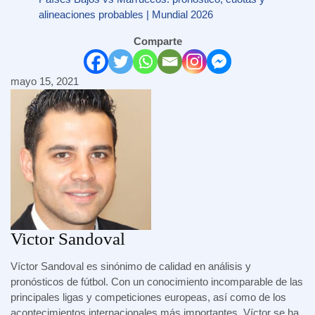
alineaciones probables | Mundial 2026
Comparte
mayo 15, 2021
Victor Sandoval
Víctor Sandoval es sinónimo de calidad en análisis y
pronósticos de fútbol. Con un conocimiento incomparable de las
principales ligas y competiciones europeas, así como de los
acontecimientos internacionales más importantes, Víctor se ha