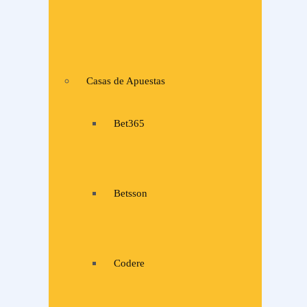
Casas de Apuestas
Bet365
Betsson
Codere