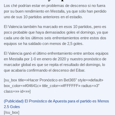
Los ché podrían estar en problemas de descenso si no fuera
por su buen rendimiento en Mestalla, ya que sólo han perdido
uno de sus 10 partidos anteriores en el estadio.
El Valencia también ha marcado en esos 10 partidos, pero es
poco probable que haya demasiados goles el domingo, ya que
cada uno de los últimos seis enfrentamientos entre estos dos
equipos se ha saldado con menos de 2,5 goles.
El Valencia ganó el último enfrentamiento entre ambos equipos
en Mestalla por 1-0 en enero de 2020 y nuestro pronóstico de
marcador global es que se repita el resultado del domingo, lo
que acabaría confirmando el descenso del Eibar.
[su_box title=»Hacer Pronóstico en Bet365″ style=»default»
box_color=»#04641c» title_color=»#FFFFFF» radius=»3″
class=»» id=»»]
(Publicidad) El Pronóstico de Apuesta para el partido es Menos
2.5 Goles
[/su_box]