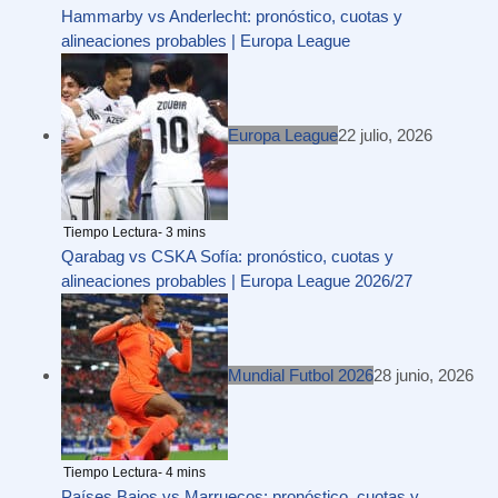
Hammarby vs Anderlecht: pronóstico, cuotas y
alineaciones probables | Europa League
Europa League
22 julio, 2026
Qarabag vs CSKA Sofía: pronóstico, cuotas y
alineaciones probables | Europa League 2026/27
Mundial Futbol 2026
28 junio, 2026
Países Bajos vs Marruecos: pronóstico, cuotas y