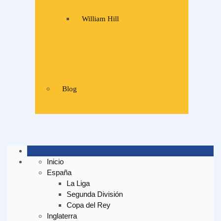
William Hill
Blog
Inicio
España
La Liga
Segunda División
Copa del Rey
Inglaterra