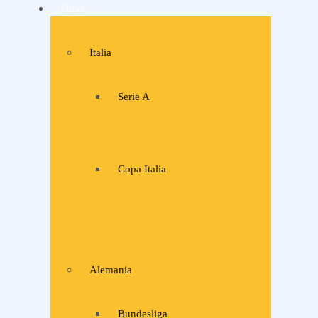
Otras
Italia
Serie A
Copa Italia
Alemania
Bundesliga