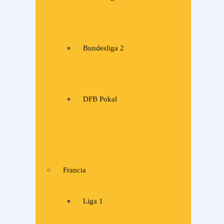
Bundesliga 2
DFB Pokal
Francia
Liga 1