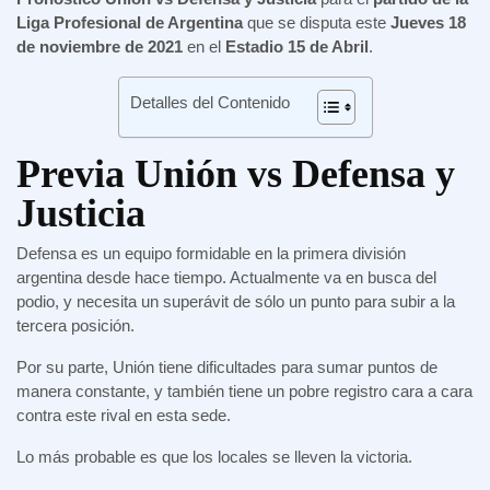
Liga Profesional de Argentina
que se disputa este
Jueves 18
de noviembre de 2021
en el
Estadio 15 de Abril
.
Detalles del Contenido
Previa Unión vs Defensa y
Justicia
Defensa es un equipo formidable en la primera división
argentina desde hace tiempo. Actualmente va en busca del
podio, y necesita un superávit de sólo un punto para subir a la
tercera posición.
Por su parte, Unión tiene dificultades para sumar puntos de
manera constante, y también tiene un pobre registro cara a cara
contra este rival en esta sede.
Lo más probable es que los locales se lleven la victoria.