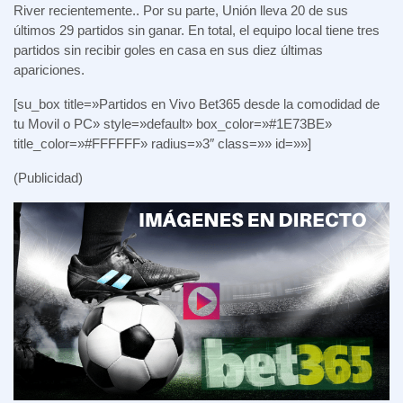
River recientemente.. Por su parte, Unión lleva 20 de sus
últimos 29 partidos sin ganar. En total, el equipo local tiene tres
partidos sin recibir goles en casa en sus diez últimas
apariciones.
[su_box title=»Partidos en Vivo Bet365 desde la comodidad de
tu Movil o PC» style=»default» box_color=»#1E73BE»
title_color=»#FFFFFF» radius=»3″ class=»» id=»»]
(Publicidad)