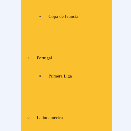
Copa de Francia
Portugal
Primera Liga
Latinoamérica