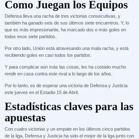
Como Juegan los Equipos
Defensa lleva una racha de tres victorias consecutivas, y
también ha ganado seis de sus últimos siete encuentros. Y, lo
que es más impresionante, ha marcado dos o más goles en
todos esos siete partidos.
Por otro lado, Unión está atravesando una mala racha, y está
recibiendo goles en casi todos los partidos.
Y para complicar aún más las cosas, les ha costado mucho
rendir en casa contra este rival a lo largo de los años.
Por lo tanto, es de esperar una victoria de Defensa y Justicia
este jueves en el Estadio 15 de Abril.
Estadísticas claves para las
apuestas
Con cuatro victorias y un empate en los últimos cinco partidos
de la liga, Defensa y Justicia ha sido el mejor de la liga junto con