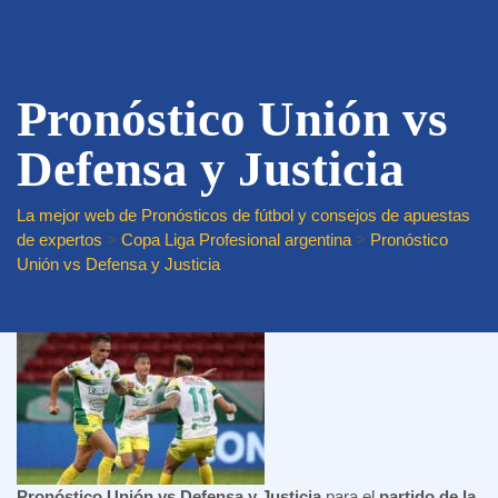
Pronóstico Unión vs
Defensa y Justicia
La mejor web de Pronósticos de fútbol y consejos de apuestas
de expertos
>
Copa Liga Profesional argentina
>
Pronóstico
Unión vs Defensa y Justicia
Pronóstico Unión vs Defensa y Justicia
para el
partido de la