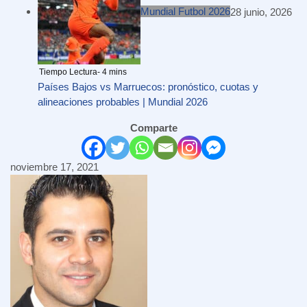
Mundial Futbol 2026
28 junio, 2026
Países Bajos vs Marruecos: pronóstico, cuotas y
alineaciones probables | Mundial 2026
Comparte
noviembre 17, 2021