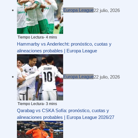
Europa League
22 julio, 2026
Hammarby vs Anderlecht: pronóstico, cuotas y
alineaciones probables | Europa League
Europa League
22 julio, 2026
Qarabag vs CSKA Sofía: pronóstico, cuotas y
alineaciones probables | Europa League 2026/27