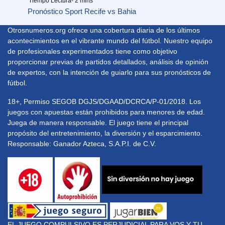
Pronóstico Sport Recife vs Bahia
Otrosnumeros.org ofrece una cobertura diaria de los últimos
acontecimientos en el vibrante mundo del fútbol. Nuestro equipo
de profesionales experimentados tiene como objetivo
proporcionar previas de partidos detallados, análisis de opinión
de expertos, con la intención de guiarlo para sus pronósticos de
fútbol.
18+, Permiso SEGOB DGJS/DGAAD/DCRCA/P-01/2018. Los
juegos con apuestas están prohibidos para menores de edad.
Juega de manera responsable. El juego tiene el principal
propósito del entretenimiento, la diversión y el esparcimiento.
Responsable: Ganador Azteca, S.A.P.I. de C.V.
EL JUEGO COMPULSIVO ES PERJUDICIAL PARA VOS Y TU