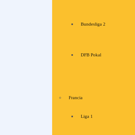
Bundesliga 2
DFB Pokal
Francia
Liga 1