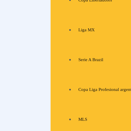
Copa Libertadores
Liga MX
Serie A Brazil
Copa Liga Profesional argen
MLS