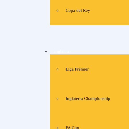
Copa del Rey
Inglaterra
Liga Premier
Inglaterra Championship
FA Cup