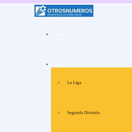
La mejor web de 
de expertos
Inicio
España
La Liga
Segunda División