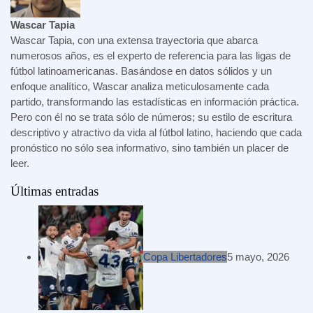
Wascar Tapia
Wascar Tapia, con una extensa trayectoria que abarca
numerosos años, es el experto de referencia para las ligas de
fútbol latinoamericanas. Basándose en datos sólidos y un
enfoque analítico, Wascar analiza meticulosamente cada
partido, transformando las estadísticas en información práctica.
Pero con él no se trata sólo de números; su estilo de escritura
descriptivo y atractivo da vida al fútbol latino, haciendo que cada
pronóstico no sólo sea informativo, sino también un placer de
leer.
Últimas entradas
Copa Libertadores
5 mayo, 2026