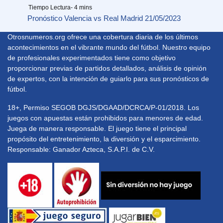
Pronóstico Valencia vs Real Madrid 21/05/2023
Otrosnumeros.org ofrece una cobertura diaria de los últimos
acontecimientos en el vibrante mundo del fútbol. Nuestro equipo
de profesionales experimentados tiene como objetivo
proporcionar previas de partidos detallados, análisis de opinión
de expertos, con la intención de guiarlo para sus pronósticos de
fútbol.
18+, Permiso SEGOB DGJS/DGAAD/DCRCA/P-01/2018. Los
juegos con apuestas están prohibidos para menores de edad.
Juega de manera responsable. El juego tiene el principal
propósito del entretenimiento, la diversión y el esparcimiento.
Responsable: Ganador Azteca, S.A.P.I. de C.V.