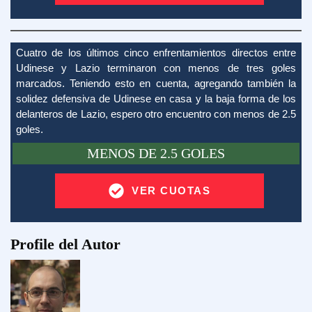
Cuatro de los últimos cinco enfrentamientos directos entre
Udinese y Lazio terminaron con menos de tres goles
marcados. Teniendo esto en cuenta, agregando también la
solidez defensiva de Udinese en casa y la baja forma de los
delanteros de Lazio, espero otro encuentro con menos de 2.5
goles.
MENOS DE 2.5 GOLES
VER CUOTAS
Profile del Autor