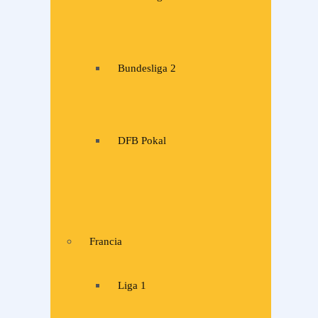
Bundesliga 2
DFB Pokal
Francia
Liga 1