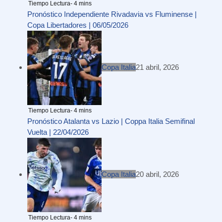
Pronóstico Independiente Rivadavia vs Fluminense |
Copa Libertadores | 06/05/2026
Copa Italia
21 abril, 2026
Pronóstico Atalanta vs Lazio | Coppa Italia Semifinal
Vuelta | 22/04/2026
Copa Italia
20 abril, 2026