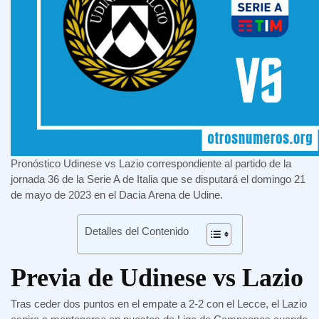
Pronóstico Udinese vs Lazio correspondiente al partido de la
jornada 36 de la Serie A de Italia que se disputará el domingo 21
de mayo de 2023 en el Dacia Arena de Udine.
Detalles del Contenido
Previa de Udinese vs Lazio
Tras ceder dos puntos en el empate a 2-2 con el Lecce, el Lazio