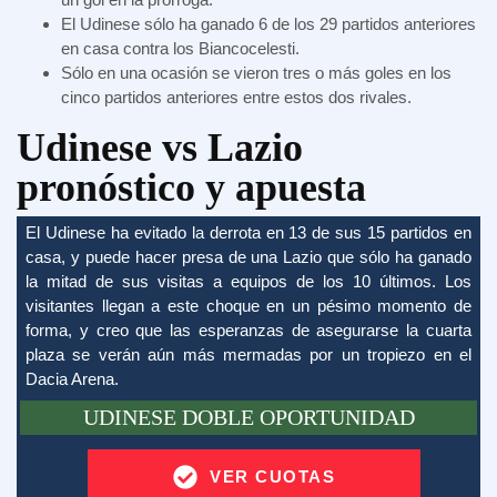
El Udinese sólo ha ganado 6 de los 29 partidos anteriores
en casa contra los Biancocelesti.
Sólo en una ocasión se vieron tres o más goles en los
cinco partidos anteriores entre estos dos rivales.
Udinese vs Lazio
pronóstico y apuesta
El Udinese ha evitado la derrota en 13 de sus 15 partidos en
casa, y puede hacer presa de una Lazio que sólo ha ganado
la mitad de sus visitas a equipos de los 10 últimos. Los
visitantes llegan a este choque en un pésimo momento de
forma, y creo que las esperanzas de asegurarse la cuarta
plaza se verán aún más mermadas por un tropiezo en el
Dacia Arena.
UDINESE DOBLE OPORTUNIDAD
VER CUOTAS