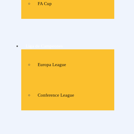
FA Cup
Liga de Campeones
Europa League
Conference League