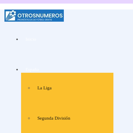
La mejor web de
Pronósticos de fútbol
Inicio
y consejos de apuestas
de expertos
España
La Liga
Segunda División