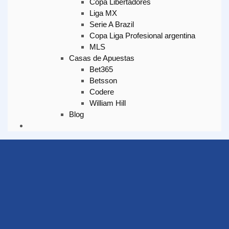
Copa Libertadores
Liga MX
Serie A Brazil
Copa Liga Profesional argentina
MLS
Casas de Apuestas
Bet365
Betsson
Codere
William Hill
Blog