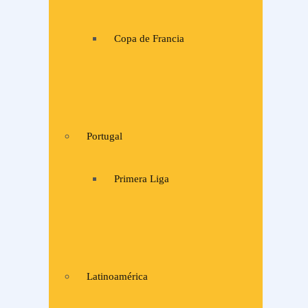
Copa de Francia
Portugal
Primera Liga
Latinoamérica