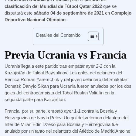
clasificación del Mundial de Fútbol Qatar 2022
que se
disputará este
sábado 04 de septiembre de 2021
en
Complejo
Deportivo Nacional Olímpico
.
Detalles del Contenido
Previa Ucrania vs Francia
Ucrania llega a este partido tras empatar ayer 2-2 con la
Kazajistán de Talgat Baysufinov. Los goles del delantero del
Benfica Roman Yaremchuk y del joven delantero del Shakhtar
Donetsk Danylo Sikan para Ucrania fueron anulados por los dos
goles del centrocampista del Tobol Ruslan Valiullin en la
segunda parte para Kazajistán.
Francia, por su parte, empató ayer 1-1 contra la Bosnia y
Herzegovina de Ivaylo Petev. Un gol del veterano delantero del
Inter de Milán Edin Dzeko para Bosnia y Herzegovina fue
anulado por un tanto del delantero del Atlético de Madrid Antoine