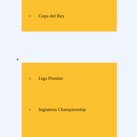
Copa del Rey
Inglaterra
Liga Premier
Inglaterra Championship