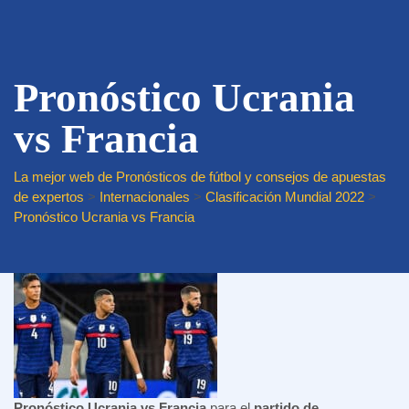
Pronóstico Ucrania
vs Francia
La mejor web de Pronósticos de fútbol y consejos de apuestas
de expertos
>
Internacionales
>
Clasificación Mundial 2022
>
Pronóstico Ucrania vs Francia
Pronóstico Ucrania vs Francia
para el
partido de