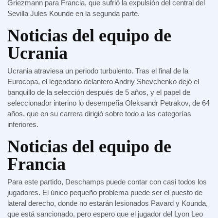
Griezmann para Francia, que sufrió la expulsión del central del
Sevilla Jules Kounde en la segunda parte.
Noticias del equipo de
Ucrania
Ucrania atraviesa un periodo turbulento. Tras el final de la
Eurocopa, el legendario delantero Andriy Shevchenko dejó el
banquillo de la selección después de 5 años, y el papel de
seleccionador interino lo desempeña Oleksandr Petrakov, de 64
años, que en su carrera dirigió sobre todo a las categorías
inferiores.
Noticias del equipo de
Francia
Para este partido, Deschamps puede contar con casi todos los
jugadores. El único pequeño problema puede ser el puesto de
lateral derecho, donde no estarán lesionados Pavard y Kounda,
que está sancionado, pero espero que el jugador del Lyon Leo