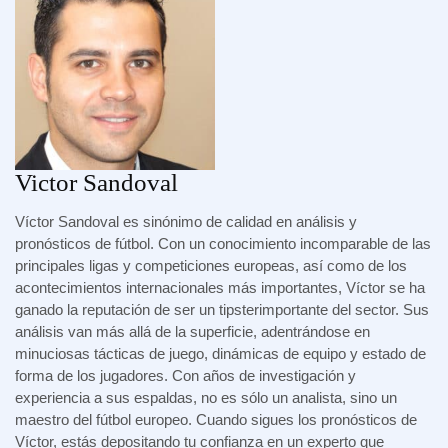
Victor Sandoval
Víctor Sandoval es sinónimo de calidad en análisis y
pronósticos de fútbol. Con un conocimiento incomparable de las
principales ligas y competiciones europeas, así como de los
acontecimientos internacionales más importantes, Víctor se ha
ganado la reputación de ser un tipsterimportante del sector. Sus
análisis van más allá de la superficie, adentrándose en
minuciosas tácticas de juego, dinámicas de equipo y estado de
forma de los jugadores. Con años de investigación y
experiencia a sus espaldas, no es sólo un analista, sino un
maestro del fútbol europeo. Cuando sigues los pronósticos de
Víctor, estás depositando tu confianza en un experto que