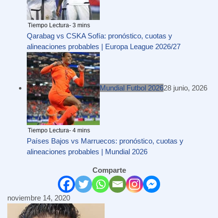
Qarabag vs CSKA Sofía: pronóstico, cuotas y
alineaciones probables | Europa League 2026/27
Mundial Futbol 2026
28 junio, 2026
Países Bajos vs Marruecos: pronóstico, cuotas y
alineaciones probables | Mundial 2026
Comparte
noviembre 14, 2020