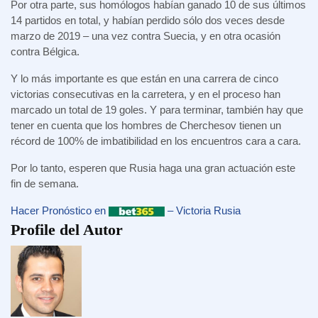
Por otra parte, sus homólogos habían ganado 10 de sus últimos
14 partidos en total, y habían perdido sólo dos veces desde
marzo de 2019 – una vez contra Suecia, y en otra ocasión
contra Bélgica.
Y lo más importante es que están en una carrera de cinco
victorias consecutivas en la carretera, y en el proceso han
marcado un total de 19 goles. Y para terminar, también hay que
tener en cuenta que los hombres de Cherchesov tienen un
récord de 100% de imbatibilidad en los encuentros cara a cara.
Por lo tanto, esperen que Rusia haga una gran actuación este
fin de semana.
Hacer Pronóstico en
– Victoria Rusia
Profile del Autor