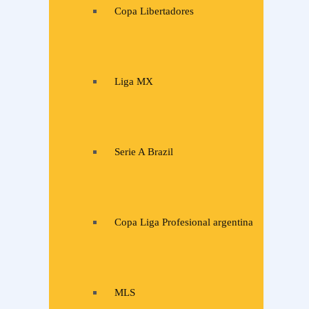
Copa Libertadores
Liga MX
Serie A Brazil
Copa Liga Profesional argentina
MLS