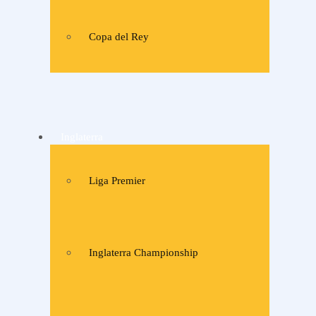
Copa del Rey
Inglaterra
Liga Premier
Inglaterra Championship