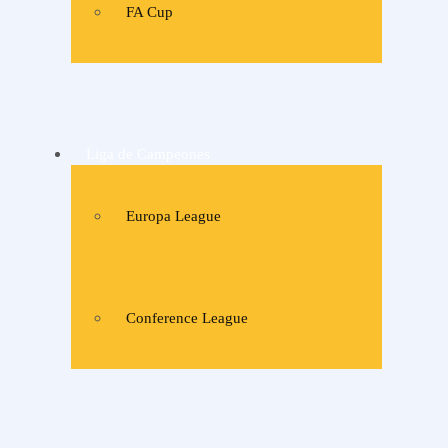
FA Cup
Liga de Campeones
Europa League
Conference League