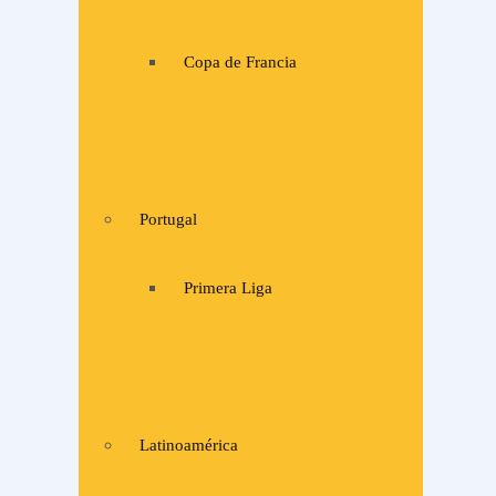
Copa de Francia
Portugal
Primera Liga
Latinoamérica