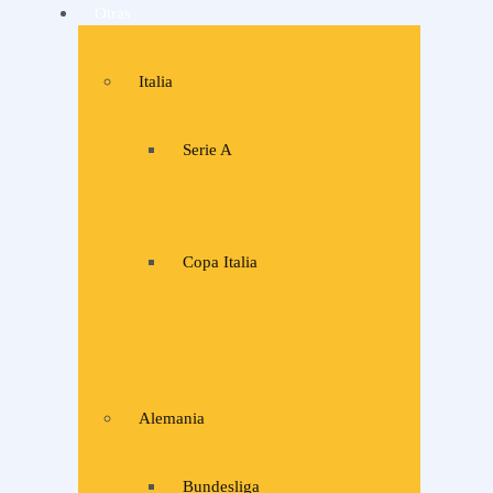
Otras
Italia
Serie A
Copa Italia
Alemania
Bundesliga