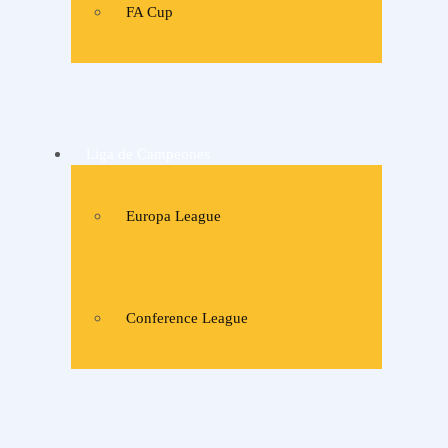
FA Cup
Liga de Campeones
Europa League
Conference League