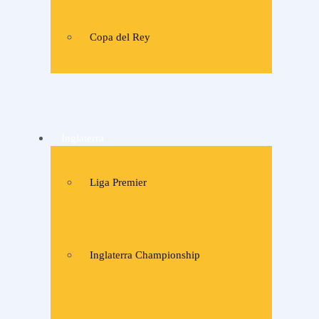
Copa del Rey
Inglaterra
Liga Premier
Inglaterra Championship