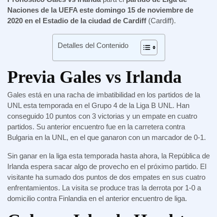
Naciones de la UEFA este domingo 15 de noviembre de
2020 en el Estadio de la ciudad de Cardiff
(Cardiff).
Detalles del Contenido
Previa Gales vs Irlanda
Gales está en una racha de imbatibilidad en los partidos de la
UNL esta temporada en el Grupo 4 de la Liga B UNL. Han
conseguido 10 puntos con 3 victorias y un empate en cuatro
partidos. Su anterior encuentro fue en la carretera contra
Bulgaria en la UNL, en el que ganaron con un marcador de 0-1.
Sin ganar en la liga esta temporada hasta ahora, la República de
Irlanda espera sacar algo de provecho en el próximo partido. El
visitante ha sumado dos puntos de dos empates en sus cuatro
enfrentamientos. La visita se produce tras la derrota por 1-0 a
domicilio contra Finlandia en el anterior encuentro de liga.