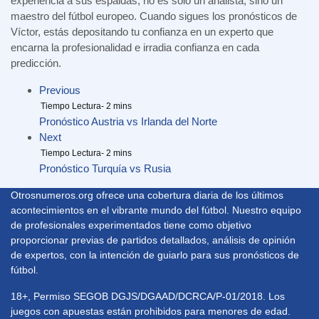
experiencia a sus espaldas, no es sólo un analista, sino un
maestro del fútbol europeo. Cuando sigues los pronósticos de
Víctor, estás depositando tu confianza en un experto que
encarna la profesionalidad e irradia confianza en cada
predicción.
Previous
Pronóstico Austria vs Irlanda del Norte
Next
Pronóstico Turquía vs Rusia
Otrosnumeros.org ofrece una cobertura diaria de los últimos
acontecimientos en el vibrante mundo del fútbol. Nuestro equipo
de profesionales experimentados tiene como objetivo
proporcionar previas de partidos detallados, análisis de opinión
de expertos, con la intención de guiarlo para sus pronósticos de
fútbol.
18+, Permiso SEGOB DGJS/DGAAD/DCRCA/P-01/2018. Los
juegos con apuestas están prohibidos para menores de edad.