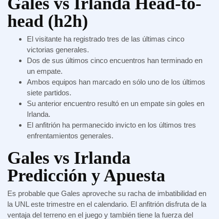
Gales vs Irlanda Head-to-
head (h2h)
El visitante ha registrado tres de las últimas cinco
victorias generales.
Dos de sus últimos cinco encuentros han terminado en
un empate.
Ambos equipos han marcado en sólo uno de los últimos
siete partidos.
Su anterior encuentro resultó en un empate sin goles en
Irlanda.
El anfitrión ha permanecido invicto en los últimos tres
enfrentamientos generales.
Gales vs Irlanda
Predicción y Apuesta
Es probable que Gales aproveche su racha de imbatibilidad en
la UNL este trimestre en el calendario. El anfitrión disfruta de la
ventaja del terreno en el juego y también tiene la fuerza del