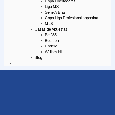
Copa Libertadores
Liga MX
Serie A Brazil
Copa Liga Profesional argentina
MLS
Casas de Apuestas
Bet365
Betsson
Codere
William Hill
Blog