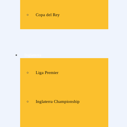
Copa del Rey
Inglaterra
Liga Premier
Inglaterra Championship