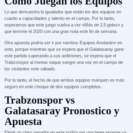
Cómo Juegan los Equipos
Lo que demuestra lo igualados que están los dos equipos en
cuanto a capacidades y talento en el campo. Por lo tanto,
esperamos que este juego vuelva a ver «Más de 2,5 goles» y
que termine el 2020 con una gran nota este fin de semana.
Otra apuesta podría ser ir por «ambos Equipos Anotarán» en
este, porque mientras que se espera que el Galatasaray gane
este partido superando a sus anfitriones, se espera que el
Trabzonspor al menos saque sangre una vez en el campo de
los visitantes este sábado.
Por lo tanto, el hecho de que ambos equipos marquen es más
seguro en este choque de dos equipos completos.
Trabzonspor vs
Galatasaray Pronostico y
Apuesta
Elegir un claro ganador en esta podría ser una tarea enorme ya