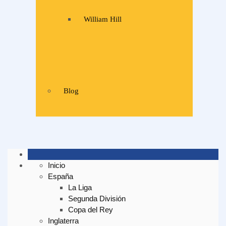
William Hill
Blog
Inicio
España
La Liga
Segunda División
Copa del Rey
Inglaterra