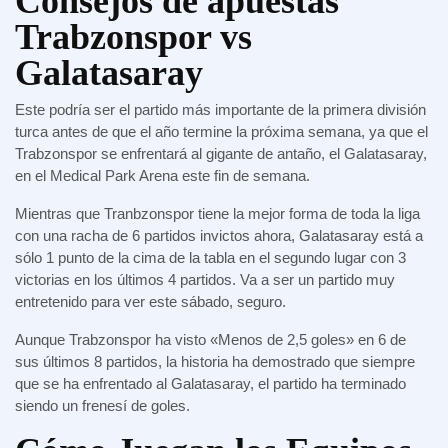
Consejos de apuestas
Trabzonspor vs
Galatasaray
Este podría ser el partido más importante de la primera división
turca antes de que el año termine la próxima semana, ya que el
Trabzonspor se enfrentará al gigante de antaño, el Galatasaray,
en el Medical Park Arena este fin de semana.
Mientras que Tranbzonspor tiene la mejor forma de toda la liga
con una racha de 6 partidos invictos ahora, Galatasaray está a
sólo 1 punto de la cima de la tabla en el segundo lugar con 3
victorias en los últimos 4 partidos. Va a ser un partido muy
entretenido para ver este sábado, seguro.
Aunque Trabzonspor ha visto «Menos de 2,5 goles» en 6 de
sus últimos 8 partidos, la historia ha demostrado que siempre
que se ha enfrentado al Galatasaray, el partido ha terminado
siendo un frenesí de goles.