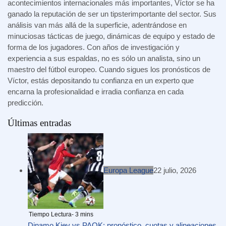
acontecimientos internacionales más importantes, Víctor se ha
ganado la reputación de ser un tipsterimportante del sector. Sus
análisis van más allá de la superficie, adentrándose en
minuciosas tácticas de juego, dinámicas de equipo y estado de
forma de los jugadores. Con años de investigación y
experiencia a sus espaldas, no es sólo un analista, sino un
maestro del fútbol europeo. Cuando sigues los pronósticos de
Víctor, estás depositando tu confianza en un experto que
encarna la profesionalidad e irradia confianza en cada
predicción.
Últimas entradas
Europa League
22 julio, 2026
Dinamo Kiev vs PAOK: pronóstico, cuotas y alineaciones