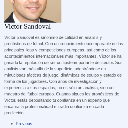
Victor Sandoval
Víctor Sandoval es sinónimo de calidad en análisis y
pronósticos de fútbol. Con un conocimiento incomparable de las
principales ligas y competiciones europeas, así como de los
acontecimientos internacionales más importantes, Víctor se ha
ganado la reputación de ser un tipsterimportante del sector. Sus
análisis van más allá de la superficie, adentrándose en
minuciosas tácticas de juego, dinámicas de equipo y estado de
forma de los jugadores. Con años de investigación y
experiencia a sus espaldas, no es sólo un analista, sino un
maestro del fútbol europeo. Cuando sigues los pronósticos de
Víctor, estás depositando tu confianza en un experto que
encarna la profesionalidad e irradia confianza en cada
predicción.
Previous