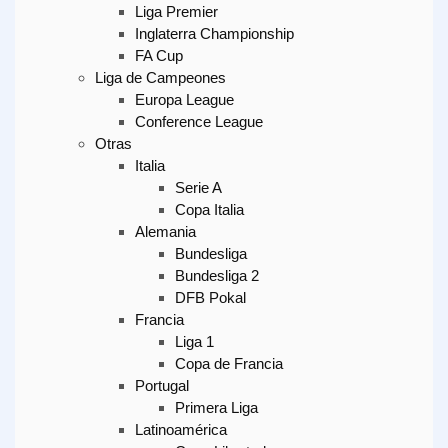
Liga Premier
Inglaterra Championship
FA Cup
Liga de Campeones
Europa League
Conference League
Otras
Italia
Serie A
Copa Italia
Alemania
Bundesliga
Bundesliga 2
DFB Pokal
Francia
Liga 1
Copa de Francia
Portugal
Primera Liga
Latinoamérica