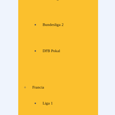
Bundesliga 2
DFB Pokal
Francia
Liga 1