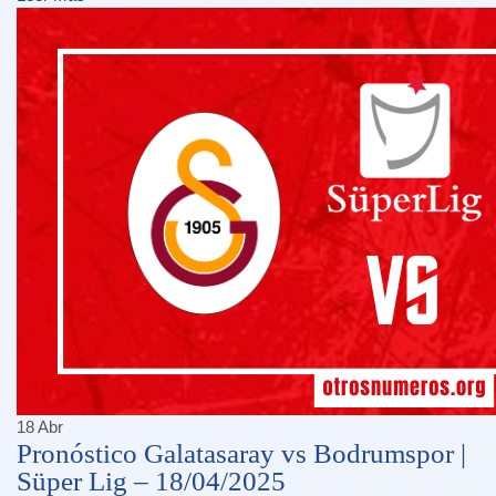
18
Abr
Pronóstico Galatasaray vs Bodrumspor |
Süper Lig – 18/04/2025