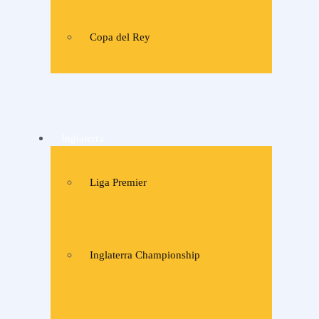
Copa del Rey
Inglaterra
Liga Premier
Inglaterra Championship