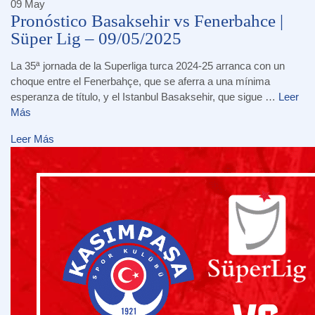
09
May
Pronóstico Basaksehir vs Fenerbahce |
Süper Lig – 09/05/2025
La 35ª jornada de la Superliga turca 2024-25 arranca con un
choque entre el Fenerbahçe, que se aferra a una mínima
esperanza de título, y el Istanbul Basaksehir, que sigue …
Leer
Más
Leer Más