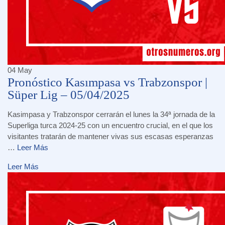
04
May
Pronóstico Kasımpasa vs Trabzonspor |
Süper Lig – 05/04/2025
Kasimpasa y Trabzonspor cerrarán el lunes la 34ª jornada de la
Superliga turca 2024-25 con un encuentro crucial, en el que los
visitantes tratarán de mantener vivas sus escasas esperanzas
…
Leer Más
Leer Más