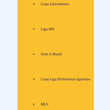
Copa Libertadores
Liga MX
Serie A Brazil
Copa Liga Profesional argentina
MLS