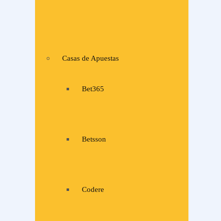
Casas de Apuestas
Bet365
Betsson
Codere