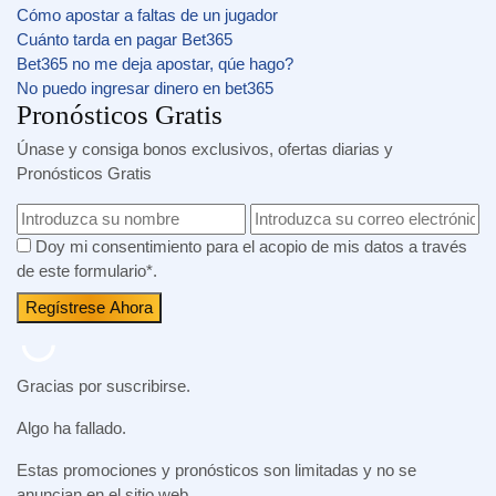
Cómo apostar a faltas de un jugador
Cuánto tarda en pagar Bet365
Bet365 no me deja apostar, qúe hago?
No puedo ingresar dinero en bet365
Pronósticos Gratis
Únase y consiga bonos exclusivos, ofertas diarias y
Pronósticos Gratis
Doy mi consentimiento para el acopio de mis datos a través
de este formulario*.
Gracias por suscribirse.
Algo ha fallado.
Estas promociones y pronósticos son limitadas y no se
anuncian en el sitio web.