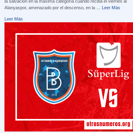
la salvación en la máxima categoría cuando reciba el viernes al
Alanyaspor, amenazado por el descenso, en la …
Leer Más
Leer Más