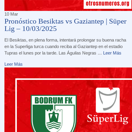
10
Mar
Pronóstico Besiktas vs Gaziantep | Süper
Lig – 10/03/2025
El Besiktas, en plena forma, intentará prolongar su buena racha
en la Superliga turca cuando reciba al Gaziantep en el estadio
Tupras el lunes por la tarde. Las Águilas Negras …
Leer Más
Leer Más