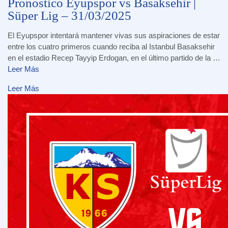
Pronóstico Eyupspor vs Basaksehir |
Süper Lig – 31/03/2025
El Eyupspor intentará mantener vivas sus aspiraciones de estar
entre los cuatro primeros cuando reciba al Istanbul Basaksehir
en el estadio Recep Tayyip Erdogan, en el último partido de la …
Leer Más
Leer Más