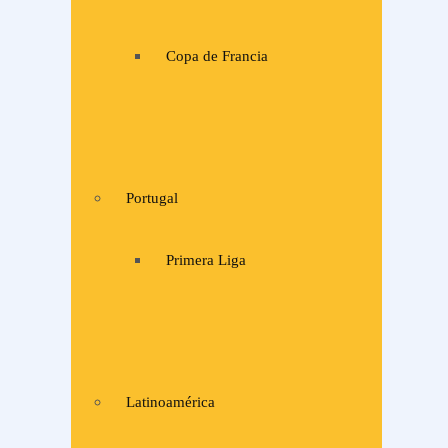
Copa de Francia
Portugal
Primera Liga
Latinoamérica