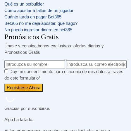
entradas
Qué es un betbuilder
Cómo apostar a faltas de un jugador
Cuánto tarda en pagar Bet365
Bet365 no me deja apostar, qúe hago?
No puedo ingresar dinero en bet365
Pronósticos Gratis
Únase y consiga bonos exclusivos, ofertas diarias y
Pronósticos Gratis
Doy mi consentimiento para el acopio de mis datos a través
de este formulario*.
Gracias por suscribirse.
Algo ha fallado.
Estas promociones y pronósticos son limitadas y no se