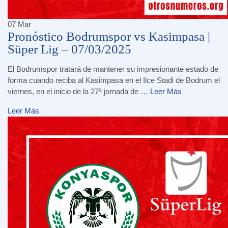
07
Mar
Pronóstico Bodrumspor vs Kasimpasa |
Süper Lig – 07/03/2025
El Bodrumspor tratará de mantener su impresionante estado de
forma cuando reciba al Kasimpasa en el Ilce Stadi de Bodrum el
viernes, en el inicio de la 27ª jornada de …
Leer Más
Leer Más