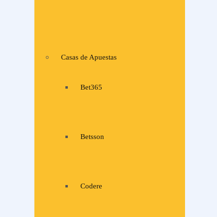
Casas de Apuestas
Bet365
Betsson
Codere