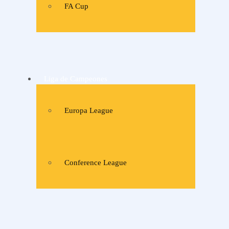
FA Cup
Liga de Campeones
Europa League
Conference League