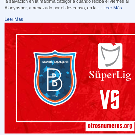
la salvación en la máxima categoría cuando reciba el viernes al
Alanyaspor, amenazado por el descenso, en la …
Leer Más
Leer Más