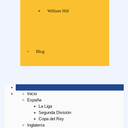
William Hill
Blog
Inicio
España
La Liga
Segunda División
Copa del Rey
Inglaterra