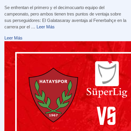
Se enfrentan el primero y el decimocuarto equipo del
campeonato, pero ambos tienen tres puntos de ventaja sobre
sus perseguidores: El Galatasaray aventaja al Fenerbahçe en la
carrera por el …
Leer Más
Leer Más