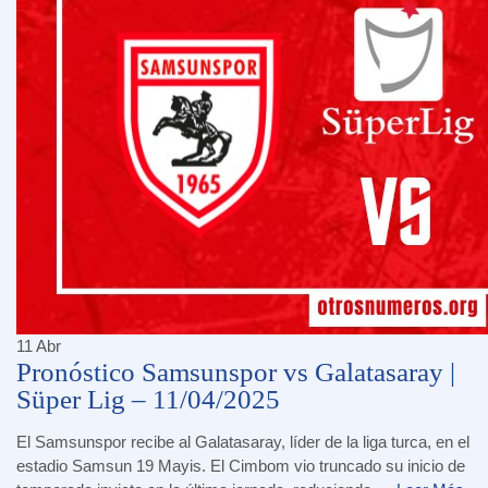
11
Abr
Pronóstico Samsunspor vs Galatasaray |
Süper Lig – 11/04/2025
El Samsunspor recibe al Galatasaray, líder de la liga turca, en el
estadio Samsun 19 Mayis. El Cimbom vio truncado su inicio de