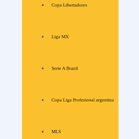
Copa Libertadores
Liga MX
Serie A Brazil
Copa Liga Profesional argentina
MLS