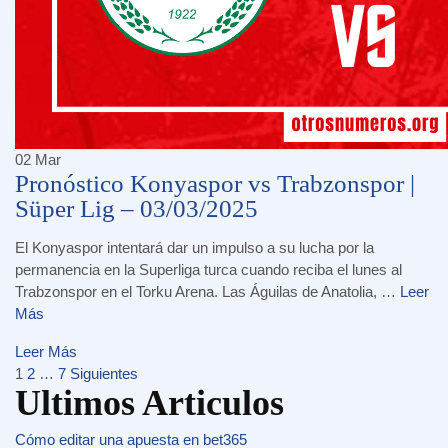
02
Mar
Pronóstico Konyaspor vs Trabzonspor |
Süper Lig – 03/03/2025
El Konyaspor intentará dar un impulso a su lucha por la
permanencia en la Superliga turca cuando reciba el lunes al
Trabzonspor en el Torku Arena. Las Águilas de Anatolia, …
Leer
Más
Leer Más
Navegación
1
2
…
7
Siguientes
Ultimos Articulos
de
Cómo editar una apuesta en bet365