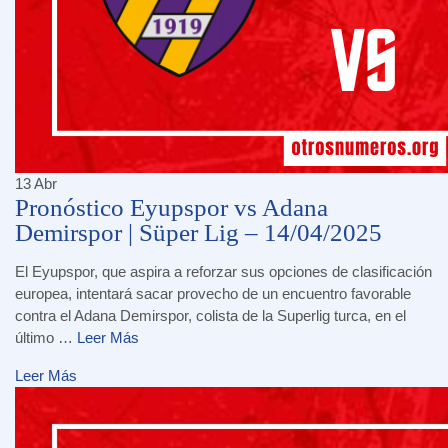
13
Abr
Pronóstico Eyupspor vs Adana
Demirspor | Süper Lig – 14/04/2025
El Eyupspor, que aspira a reforzar sus opciones de clasificación
europea, intentará sacar provecho de un encuentro favorable
contra el Adana Demirspor, colista de la Superlig turca, en el
último …
Leer Más
Leer Más