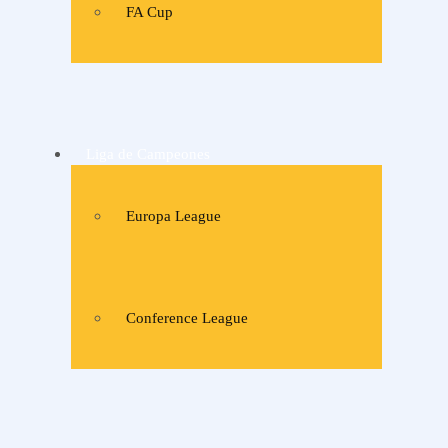
FA Cup
Liga de Campeones
Europa League
Conference League