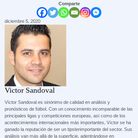
Comparte
diciembre 5, 2020
Victor Sandoval
Víctor Sandoval es sinónimo de calidad en análisis y
pronósticos de fútbol. Con un conocimiento incomparable de las
principales ligas y competiciones europeas, así como de los
acontecimientos internacionales más importantes, Víctor se ha
ganado la reputación de ser un tipsterimportante del sector. Sus
análisis van más allá de la superficie, adentrándose en