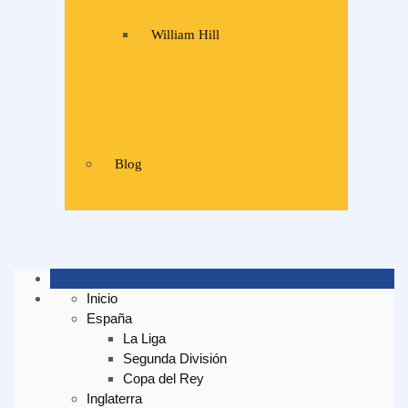
William Hill
Blog
Inicio
España
La Liga
Segunda División
Copa del Rey
Inglaterra