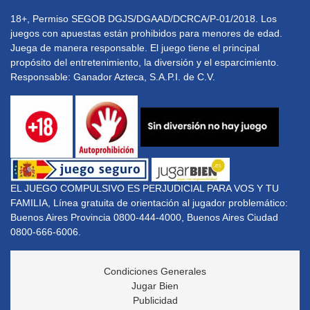
18+, Permiso SEGOB DGJS/DGAAD/DCRCA/P-01/2018. Los
juegos con apuestas están prohibidos para menores de edad.
Juega de manera responsable. El juego tiene el principal
propósito del entretenimiento, la diversión y el esparcimiento.
Responsable: Ganador Azteca, S.A.P.I. de C.V.
EL JUEGO COMPULSIVO ES PERJUDICIAL PARA VOS Y TU
FAMILIA, Línea gratuita de orientación al jugador problemático:
Buenos Aires Provincia 0800-444-4000, Buenos Aires Ciudad
0800-666-6006.
Condiciones Generales
Jugar Bien
Publicidad