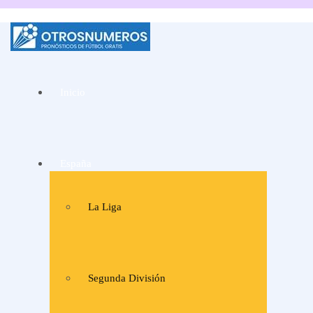
La mejor web de
Pronósticos de fútbol
Inicio
y consejos de apuestas
de expertos
España
La Liga
Segunda División