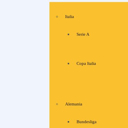
Italia
Serie A
Copa Italia
Alemania
Bundesliga