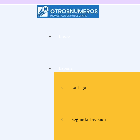
La mejor web de 
de expertos
Inicio
España
La Liga
Segunda División