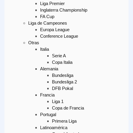
Liga Premier
Inglaterra Championship
FA Cup
Liga de Campeones
Europa League
Conference League
Otras
Italia
Serie A
Copa Italia
Alemania
Bundesliga
Bundesliga 2
DFB Pokal
Francia
Liga 1
Copa de Francia
Portugal
Primera Liga
Latinoamérica