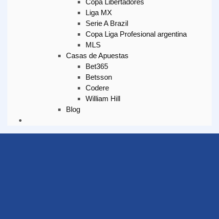
Copa Libertadores
Liga MX
Serie A Brazil
Copa Liga Profesional argentina
MLS
Casas de Apuestas
Bet365
Betsson
Codere
William Hill
Blog