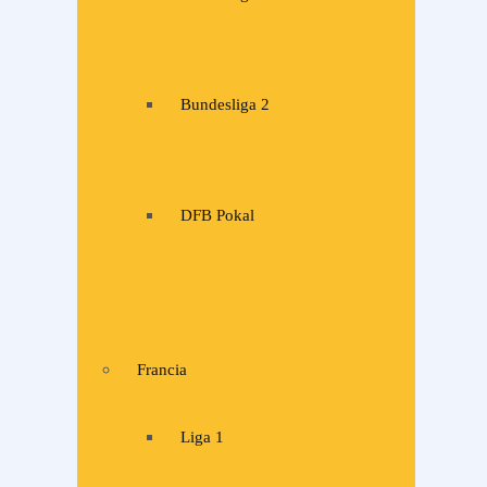
Bundesliga 2
DFB Pokal
Francia
Liga 1