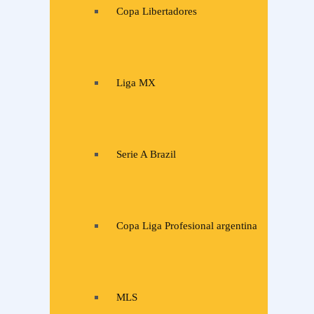
Copa Libertadores
Liga MX
Serie A Brazil
Copa Liga Profesional argentina
MLS