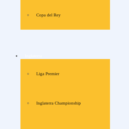
Copa del Rey
Inglaterra
Liga Premier
Inglaterra Championship