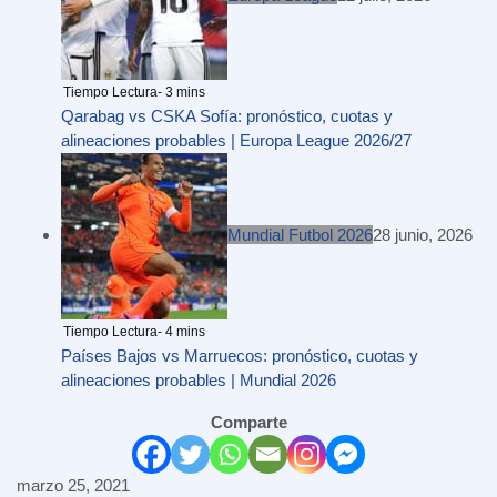
Qarabag vs CSKA Sofía: pronóstico, cuotas y
alineaciones probables | Europa League 2026/27
Mundial Futbol 2026
28 junio, 2026
Países Bajos vs Marruecos: pronóstico, cuotas y
alineaciones probables | Mundial 2026
Comparte
marzo 25, 2021