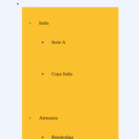
Otras
Italia
Serie A
Copa Italia
Alemania
Bundesliga