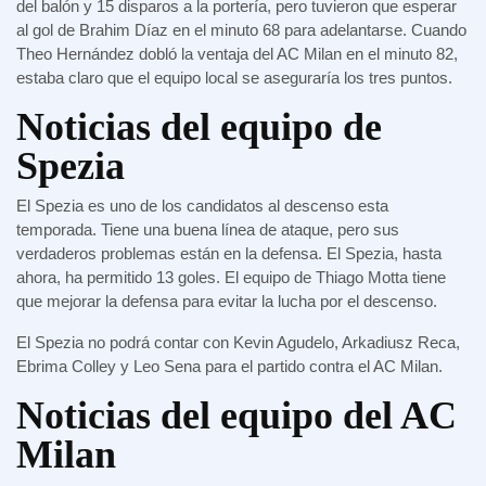
del balón y 15 disparos a la portería, pero tuvieron que esperar
al gol de Brahim Díaz en el minuto 68 para adelantarse. Cuando
Theo Hernández dobló la ventaja del AC Milan en el minuto 82,
estaba claro que el equipo local se aseguraría los tres puntos.
Noticias del equipo de
Spezia
El Spezia es uno de los candidatos al descenso esta
temporada. Tiene una buena línea de ataque, pero sus
verdaderos problemas están en la defensa. El Spezia, hasta
ahora, ha permitido 13 goles. El equipo de Thiago Motta tiene
que mejorar la defensa para evitar la lucha por el descenso.
El Spezia no podrá contar con Kevin Agudelo, Arkadiusz Reca,
Ebrima Colley y Leo Sena para el partido contra el AC Milan.
Noticias del equipo del AC
Milan