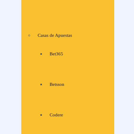
Casas de Apuestas
Bet365
Betsson
Codere