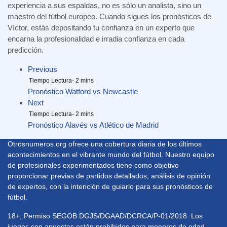
experiencia a sus espaldas, no es sólo un analista, sino un
maestro del fútbol europeo. Cuando sigues los pronósticos de
Víctor, estás depositando tu confianza en un experto que
encarna la profesionalidad e irradia confianza en cada
predicción.
Previous
Pronóstico Watford vs Newcastle
Next
Pronóstico Alavés vs Atlético de Madrid
Otrosnumeros.org ofrece una cobertura diaria de los últimos
acontecimientos en el vibrante mundo del fútbol. Nuestro equipo
de profesionales experimentados tiene como objetivo
proporcionar previas de partidos detallados, análisis de opinión
de expertos, con la intención de guiarlo para sus pronósticos de
fútbol.
18+, Permiso SEGOB DGJS/DGAAD/DCRCA/P-01/2018. Los
juegos con apuestas están prohibidos para menores de edad.