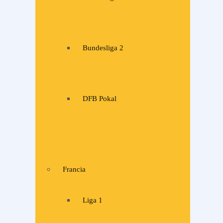
Bundesliga 2
DFB Pokal
Francia
Liga 1