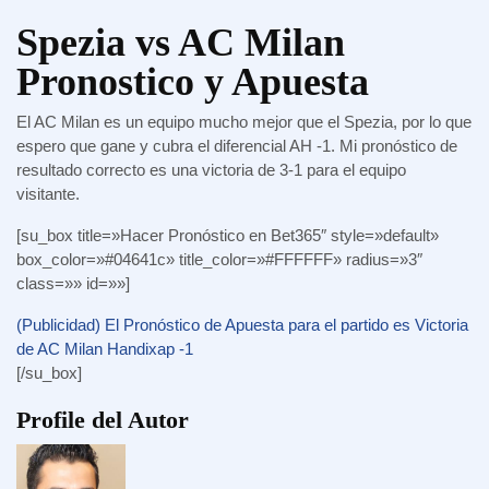
Spezia vs AC Milan
Pronostico y Apuesta
El AC Milan es un equipo mucho mejor que el Spezia, por lo que
espero que gane y cubra el diferencial AH -1. Mi pronóstico de
resultado correcto es una victoria de 3-1 para el equipo
visitante.
[su_box title=»Hacer Pronóstico en Bet365″ style=»default»
box_color=»#04641c» title_color=»#FFFFFF» radius=»3″
class=»» id=»»]
(Publicidad) El Pronóstico de Apuesta para el partido es Victoria
de AC Milan Handixap -1
[/su_box]
Profile del Autor