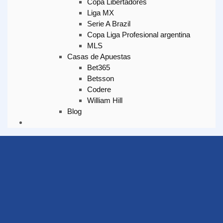
Copa Libertadores
Liga MX
Serie A Brazil
Copa Liga Profesional argentina
MLS
Casas de Apuestas
Bet365
Betsson
Codere
William Hill
Blog