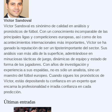
Victor Sandoval
Víctor Sandoval es sinónimo de calidad en análisis y
pronósticos de fútbol. Con un conocimiento incomparable de las
principales ligas y competiciones europeas, así como de los
acontecimientos internacionales más importantes, Víctor se ha
ganado la reputación de ser un tipsterimportante del sector. Sus
análisis van más allá de la superficie, adentrándose en
minuciosas tácticas de juego, dinámicas de equipo y estado de
forma de los jugadores. Con años de investigación y
experiencia a sus espaldas, no es sólo un analista, sino un
maestro del fútbol europeo. Cuando sigues los pronósticos de
Víctor, estás depositando tu confianza en un experto que
encarna la profesionalidad e irradia confianza en cada
predicción.
Últimas entradas