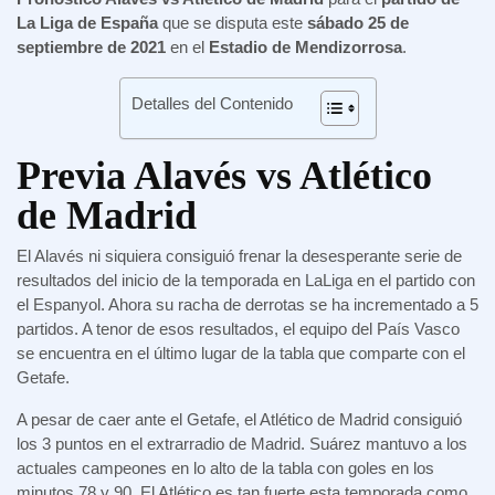
La Liga de España
que se disputa este
sábado 25 de
septiembre de 2021
en el
Estadio de Mendizorrosa
.
Detalles del Contenido
Previa Alavés vs Atlético
de Madrid
El Alavés ni siquiera consiguió frenar la desesperante serie de
resultados del inicio de la temporada en LaLiga en el partido con
el Espanyol. Ahora su racha de derrotas se ha incrementado a 5
partidos. A tenor de esos resultados, el equipo del País Vasco
se encuentra en el último lugar de la tabla que comparte con el
Getafe.
A pesar de caer ante el Getafe, el Atlético de Madrid consiguió
los 3 puntos en el extrarradio de Madrid. Suárez mantuvo a los
actuales campeones en lo alto de la tabla con goles en los
minutos 78 y 90. El Atlético es tan fuerte esta temporada como