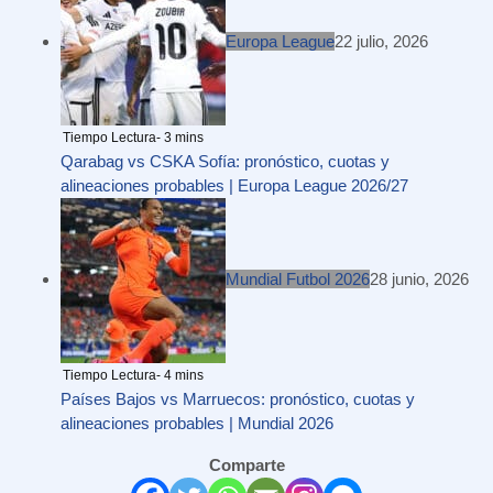
Europa League
22 julio, 2026
Qarabag vs CSKA Sofía: pronóstico, cuotas y
alineaciones probables | Europa League 2026/27
Mundial Futbol 2026
28 junio, 2026
Países Bajos vs Marruecos: pronóstico, cuotas y
alineaciones probables | Mundial 2026
Comparte