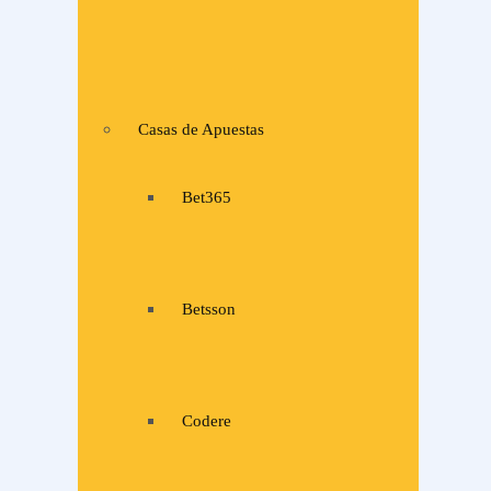
Casas de Apuestas
Bet365
Betsson
Codere