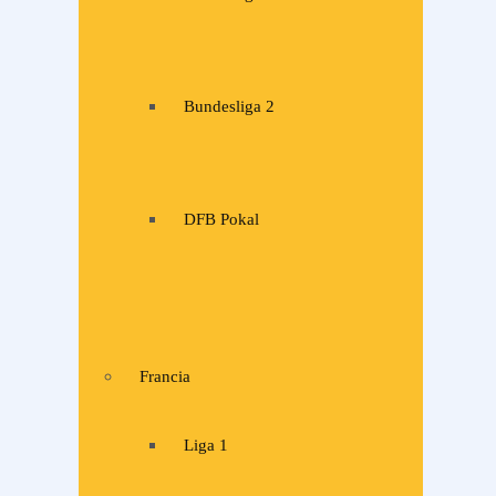
Bundesliga 2
DFB Pokal
Francia
Liga 1