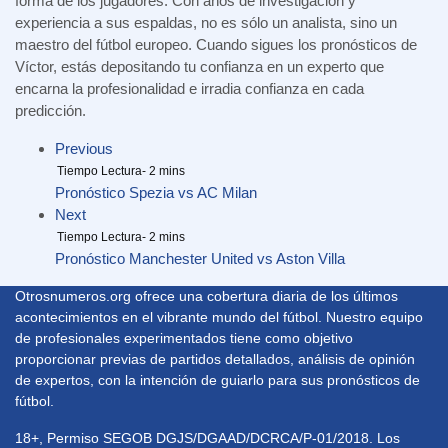
forma de los jugadores. Con años de investigación y
experiencia a sus espaldas, no es sólo un analista, sino un
maestro del fútbol europeo. Cuando sigues los pronósticos de
Víctor, estás depositando tu confianza en un experto que
encarna la profesionalidad e irradia confianza en cada
predicción.
Previous
Pronóstico Spezia vs AC Milan
Next
Pronóstico Manchester United vs Aston Villa
Otrosnumeros.org ofrece una cobertura diaria de los últimos
acontecimientos en el vibrante mundo del fútbol. Nuestro equipo
de profesionales experimentados tiene como objetivo
proporcionar previas de partidos detallados, análisis de opinión
de expertos, con la intención de guiarlo para sus pronósticos de
fútbol.
18+, Permiso SEGOB DGJS/DGAAD/DCRCA/P-01/2018. Los