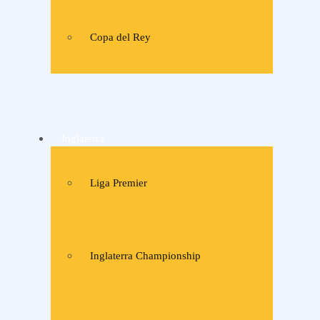
Copa del Rey
Inglaterra
Liga Premier
Inglaterra Championship