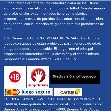
Otrosnumeros.org ofrece una cobertura diaria de los últimos
acontecimientos en el vibrante mundo del fútbol. Nuestro equipo
de profesionales experimentados tiene como objetivo
proporcionar previas de partidos detallados, análisis de opinión
de expertos, con la intención de guiarlo para sus pronósticos de
fútbol.
18+, Permiso SEGOB DGJS/DGAAD/DCRCA/P-01/2018. Los
juegos con apuestas están prohibidos para menores de edad.
Juega de manera responsable. El juego tiene el principal
propósito del entretenimiento, la diversión y el esparcimiento.
Responsable: Ganador Azteca, S.A.P.I. de C.V.
EL JUEGO COMPULSIVO ES PERJUDICIAL PARA VOS Y TU
FAMILIA, Línea gratuita de orientación al jugador problemático:
Buenos Aires Provincia 0800-444-4000, Buenos Aires Ciudad