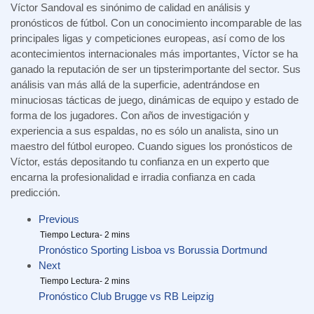
Víctor Sandoval es sinónimo de calidad en análisis y
pronósticos de fútbol. Con un conocimiento incomparable de las
principales ligas y competiciones europeas, así como de los
acontecimientos internacionales más importantes, Víctor se ha
ganado la reputación de ser un tipsterimportante del sector. Sus
análisis van más allá de la superficie, adentrándose en
minuciosas tácticas de juego, dinámicas de equipo y estado de
forma de los jugadores. Con años de investigación y
experiencia a sus espaldas, no es sólo un analista, sino un
maestro del fútbol europeo. Cuando sigues los pronósticos de
Víctor, estás depositando tu confianza en un experto que
encarna la profesionalidad e irradia confianza en cada
predicción.
Previous
Pronóstico Sporting Lisboa vs Borussia Dortmund
Next
Pronóstico Club Brugge vs RB Leipzig