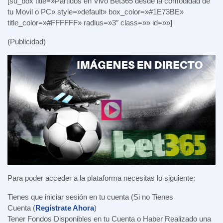
[su_box title=»Partidos en Vivo Bet365 desde la comodidad de
tu Movil o PC» style=»default» box_color=»#1E73BE»
title_color=»#FFFFFF» radius=»3″ class=»» id=»»]
(Publicidad)
Para poder acceder a la plataforma necesitas lo siguiente:
Tienes que iniciar sesión en tu cuenta (Si no Tienes
Cuenta (
Regístrate Ahora
)
Tener Fondos Disponibles en tu Cuenta o Haber Realizado una