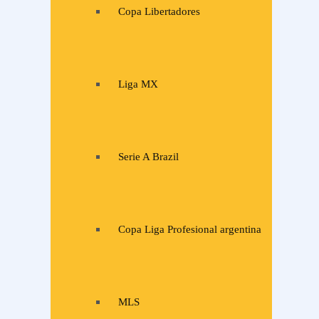
Copa Libertadores
Liga MX
Serie A Brazil
Copa Liga Profesional argentina
MLS