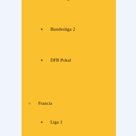
Bundesliga 2
DFB Pokal
Francia
Liga 1