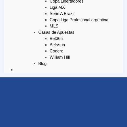
Copa Libertadores
Liga MX
Serie A Brazil
Copa Liga Profesional argentina
MLS
Casas de Apuestas
Bet365
Betsson
Codere
William Hill
Blog