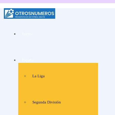
La mejor web de
Pronósticos de fútbol
Inicio
y consejos de apuestas
de expertos
España
La Liga
Segunda División