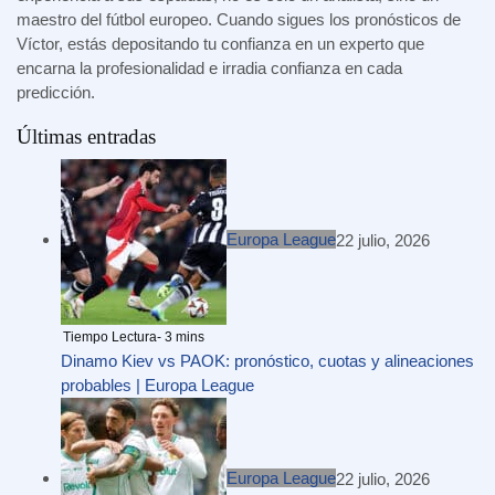
maestro del fútbol europeo. Cuando sigues los pronósticos de
Víctor, estás depositando tu confianza en un experto que
encarna la profesionalidad e irradia confianza en cada
predicción.
Últimas entradas
Europa League
22 julio, 2026
Dinamo Kiev vs PAOK: pronóstico, cuotas y alineaciones
probables | Europa League
Europa League
22 julio, 2026