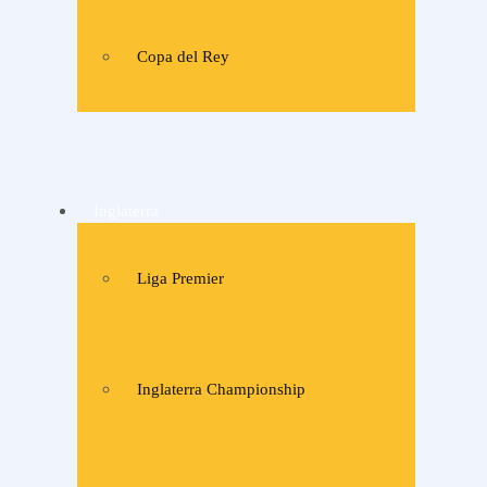
Copa del Rey
Inglaterra
Liga Premier
Inglaterra Championship