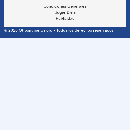
Condiciones Generales
Jugar Bien
Publicidad
© 2026 Otrosnumeros.org - Todos los derechos reservados