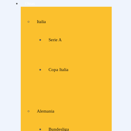
Otras
Italia
Serie A
Copa Italia
Alemania
Bundesliga