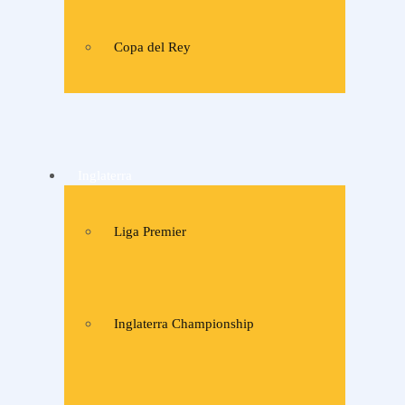
Copa del Rey
Inglaterra
Liga Premier
Inglaterra Championship