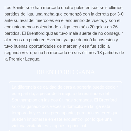
Los Saints sólo han marcado cuatro goles en sus seis últimos
partidos de liga, una racha que comenzó con la derrota por 3-0
ante su rival del miércoles en el encuentro de vuelta, y son el
conjunto menos goleador de la liga, con sólo 20 goles en 26
partidos. El Brentford quizás tuvo mala suerte de no conseguir
al menos un punto en Everton, ya que dominó la posesión y
tuvo buenas oportunidades de marcar, y esa fue sólo la
segunda vez que no ha marcado en sus últimos 13 partidos de
la Premier League.
BRENTFORD GANA
La diferencia de calidad de cara a portería puede decidir
este partido, a pesar de la mejora de resultados del
Southampton en las dos últimas semanas. El Brentford
sólo ha ganado dos veces a domicilio en la liga esta
temporada y eso es preocupante, pero aún así creo que
pueden imponerse en este encuentro, por lo que una
victoria visitante es la apuesta principal.