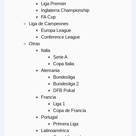
Liga Premier
Inglaterra Championship
FA Cup
Liga de Campeones
Europa League
Conference League
Otras
Italia
Serie A
Copa Italia
Alemania
Bundesliga
Bundesliga 2
DFB Pokal
Francia
Liga 1
Copa de Francia
Portugal
Primera Liga
Latinoamérica