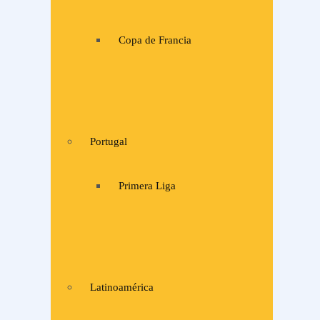
Copa de Francia
Portugal
Primera Liga
Latinoamérica