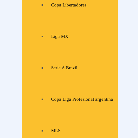
Copa Libertadores
Liga MX
Serie A Brazil
Copa Liga Profesional argentina
MLS