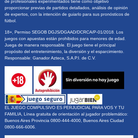
de profesionales experimentados tiene como objetivo
proporcionar previas de partidos detallados, análisis de opinión
de expertos, con la intención de guiarlo para sus pronósticos de
fútbol.
18+, Permiso SEGOB DGJS/DGAAD/DCRCA/P-01/2018. Los
juegos con apuestas están prohibidos para menores de edad.
Juega de manera responsable. El juego tiene el principal
propósito del entretenimiento, la diversión y el esparcimiento.
Responsable: Ganador Azteca, S.A.P.I. de C.V.
EL JUEGO COMPULSIVO ES PERJUDICIAL PARA VOS Y TU
FAMILIA, Línea gratuita de orientación al jugador problemático:
Buenos Aires Provincia 0800-444-4000, Buenos Aires Ciudad
0800-666-6006.