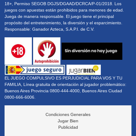
18+, Permiso SEGOB DGJS/DGAAD/DCRCA/P-01/2018. Los
juegos con apuestas están prohibidos para menores de edad.
Juega de manera responsable. El juego tiene el principal
propósito del entretenimiento, la diversión y el esparcimiento.
Responsable: Ganador Azteca, S.A.P.I. de C.V.
EL JUEGO COMPULSIVO ES PERJUDICIAL PARA VOS Y TU
FAMILIA, Línea gratuita de orientación al jugador problemático:
Buenos Aires Provincia 0800-444-4000, Buenos Aires Ciudad
0800-666-6006.
Condiciones Generales
Jugar Bien
Publicidad