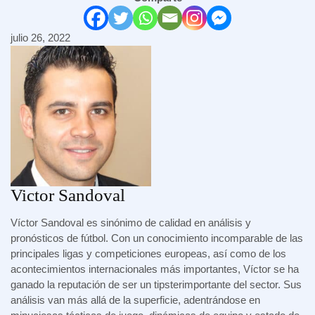
julio 26, 2022
Victor Sandoval
Víctor Sandoval es sinónimo de calidad en análisis y
pronósticos de fútbol. Con un conocimiento incomparable de las
principales ligas y competiciones europeas, así como de los
acontecimientos internacionales más importantes, Víctor se ha
ganado la reputación de ser un tipsterimportante del sector. Sus
análisis van más allá de la superficie, adentrándose en