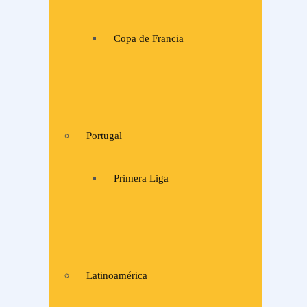
Copa de Francia
Portugal
Primera Liga
Latinoamérica