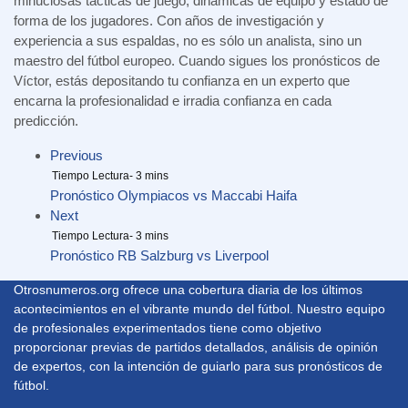
minuciosas tácticas de juego, dinámicas de equipo y estado de
forma de los jugadores. Con años de investigación y
experiencia a sus espaldas, no es sólo un analista, sino un
maestro del fútbol europeo. Cuando sigues los pronósticos de
Víctor, estás depositando tu confianza en un experto que
encarna la profesionalidad e irradia confianza en cada
predicción.
Previous
Pronóstico Olympiacos vs Maccabi Haifa
Next
Pronóstico RB Salzburg vs Liverpool
Otrosnumeros.org ofrece una cobertura diaria de los últimos
acontecimientos en el vibrante mundo del fútbol. Nuestro equipo
de profesionales experimentados tiene como objetivo
proporcionar previas de partidos detallados, análisis de opinión
de expertos, con la intención de guiarlo para sus pronósticos de
fútbol.