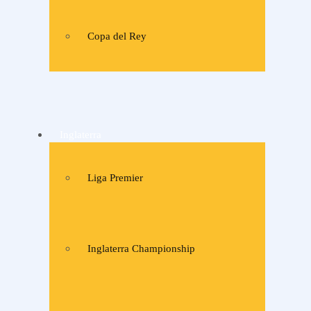
Copa del Rey
Inglaterra
Liga Premier
Inglaterra Championship