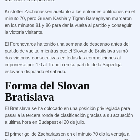
Kristoffer Zachariassen adelantó a los entonces anfitriones en el
minuto 70, pero Guram Kashia y Tigran Barseghyan marcaron
en los minutos 81 y 86 para dar la vuelta al partido y conseguir
la victoria visitante.
El Ferencvaros ha tenido una semana de descanso antes del
partido de vuelta, mientras que el Slovan de Bratislava sumó
dos victorias consecutivas en todas las competiciones al
imponerse por 4-0 al Trencin en su partido de la Superliga
eslovaca disputado el sábado.
Forma del Slovan
Bratislava
El Bratislava se ha colocado en una posición privilegiada para
pasar a la tercera ronda de clasificación gracias a su actuación
a última hora en Budapest el 20 de julio.
El primer gol de Zachariassen en el minuto 70 dio la ventaja al