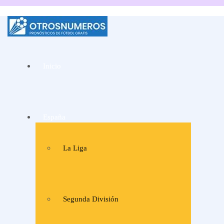
La mejor web de
Pronósticos de fútbol
Inicio
y consejos de apuestas
de expertos
España
La Liga
Segunda División