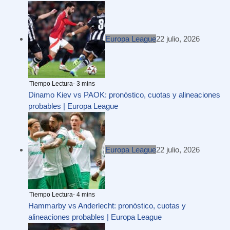
Europa League
22 julio, 2026
Dinamo Kiev vs PAOK: pronóstico, cuotas y alineaciones
probables | Europa League
Europa League
22 julio, 2026
Hammarby vs Anderlecht: pronóstico, cuotas y
alineaciones probables | Europa League