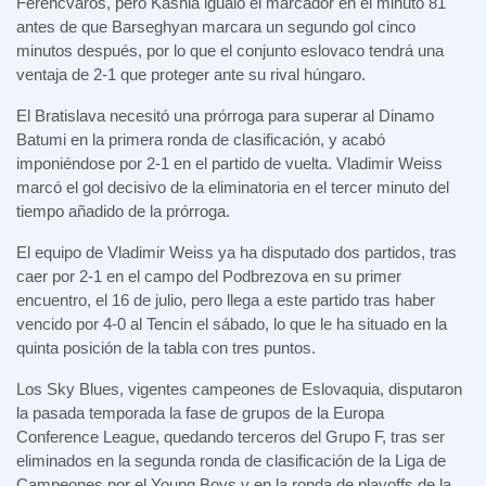
Ferencvaros, pero Kashia igualó el marcador en el minuto 81
antes de que Barseghyan marcara un segundo gol cinco
minutos después, por lo que el conjunto eslovaco tendrá una
ventaja de 2-1 que proteger ante su rival húngaro.
El Bratislava necesitó una prórroga para superar al Dinamo
Batumi en la primera ronda de clasificación, y acabó
imponiéndose por 2-1 en el partido de vuelta. Vladimir Weiss
marcó el gol decisivo de la eliminatoria en el tercer minuto del
tiempo añadido de la prórroga.
El equipo de Vladimir Weiss ya ha disputado dos partidos, tras
caer por 2-1 en el campo del Podbrezova en su primer
encuentro, el 16 de julio, pero llega a este partido tras haber
vencido por 4-0 al Tencin el sábado, lo que le ha situado en la
quinta posición de la tabla con tres puntos.
Los Sky Blues, vigentes campeones de Eslovaquia, disputaron
la pasada temporada la fase de grupos de la Europa
Conference League, quedando terceros del Grupo F, tras ser
eliminados en la segunda ronda de clasificación de la Liga de
Campeones por el Young Boys y en la ronda de playoffs de la