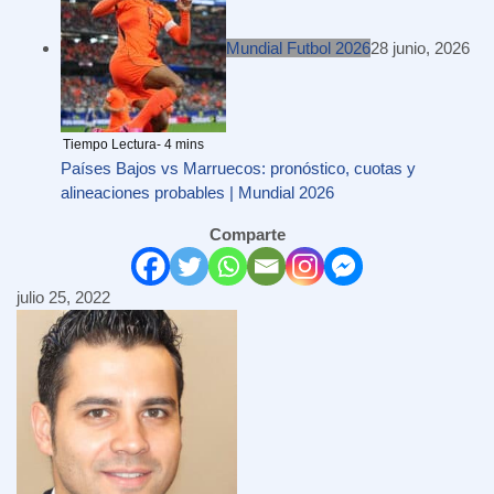
Mundial Futbol 2026
28 junio, 2026
Países Bajos vs Marruecos: pronóstico, cuotas y
alineaciones probables | Mundial 2026
Comparte
julio 25, 2022