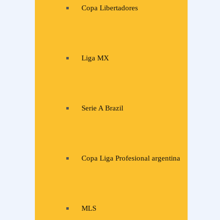
Copa Libertadores
Liga MX
Serie A Brazil
Copa Liga Profesional argentina
MLS