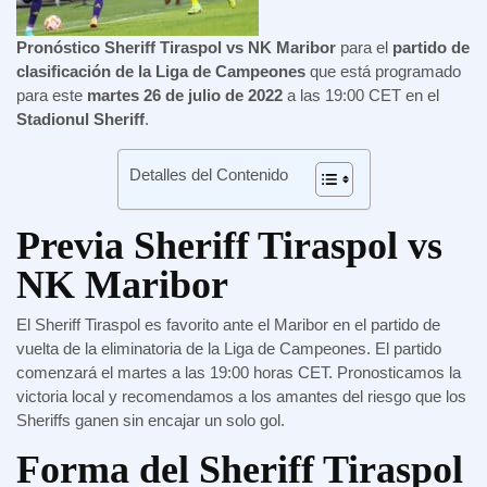
Pronóstico Sheriff Tiraspol vs NK Maribor
para el
partido de
clasificación de la Liga de Campeones
que está programado
para este
martes 26 de julio de 2022
a las 19:00 CET en el
Stadionul Sheriff
.
Detalles del Contenido
Previa Sheriff Tiraspol vs
NK Maribor
El Sheriff Tiraspol es favorito ante el Maribor en el partido de
vuelta de la eliminatoria de la Liga de Campeones. El partido
comenzará el martes a las 19:00 horas CET. Pronosticamos la
victoria local y recomendamos a los amantes del riesgo que los
Sheriffs ganen sin encajar un solo gol.
Forma del Sheriff Tiraspol