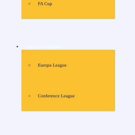
FA Cup
Liga de Campeones
Europa League
Conference League