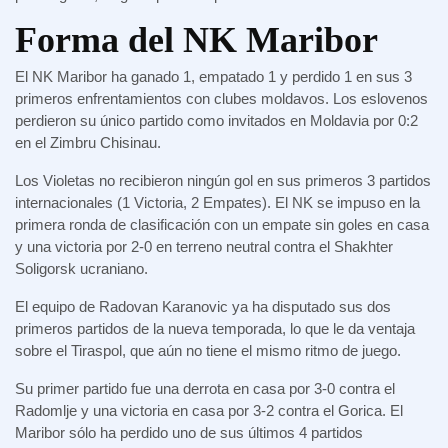
Forma del NK Maribor
El NK Maribor ha ganado 1, empatado 1 y perdido 1 en sus 3
primeros enfrentamientos con clubes moldavos. Los eslovenos
perdieron su único partido como invitados en Moldavia por 0:2
en el Zimbru Chisinau.
Los Violetas no recibieron ningún gol en sus primeros 3 partidos
internacionales (1 Victoria, 2 Empates). El NK se impuso en la
primera ronda de clasificación con un empate sin goles en casa
y una victoria por 2-0 en terreno neutral contra el Shakhter
Soligorsk ucraniano.
El equipo de Radovan Karanovic ya ha disputado sus dos
primeros partidos de la nueva temporada, lo que le da ventaja
sobre el Tiraspol, que aún no tiene el mismo ritmo de juego.
Su primer partido fue una derrota en casa por 3-0 contra el
Radomlje y una victoria en casa por 3-2 contra el Gorica. El
Maribor sólo ha perdido uno de sus últimos 4 partidos