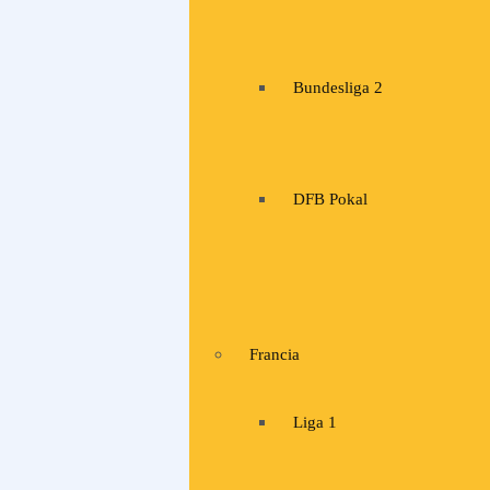
Bundesliga 2
DFB Pokal
Francia
Liga 1