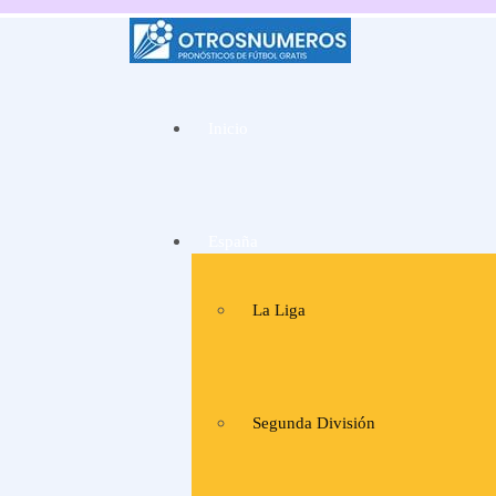
La mejor web de 
de expertos
Inicio
España
La Liga
Segunda División