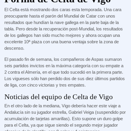
El Celta está mostrando dos caras esta temporada. Una cara
preocupante hasta el parón del Mundial de Catar con unos
resultados que hundían la nave gallega en la parte baja de la
tabla. Pero desde la recuperación post-Mundial, los resultados
de los gallegos han sido mucho mejores y ahora ocupan una
excelente 10ª plaza con una buena ventaja sobre la zona de
descenso.
El pasado fin de semana, los compañeros de Aspas sumaron
seis partidos invictos en la máxima categoría con su empate a
2 contra el Almería, en el que todo sucedió en la primera parte.
Los vigueses sólo han perdido dos de sus diez últimos partidos
de liga, con cinco victorias y tres empates.
Noticias del equipo de Celta de Vigo
En el otro lado de la mediana, Vigo debería hacer este viaje a
Andalucía sin su jugador estrella, Gabriel Veiga (suspendido por
acumulación de tarjetas amarillas). Esto supone un duro golpe
para el Celta, ya que sigue siendo el segundo mejor jugador