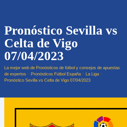
Pronóstico Sevilla vs
Celta de Vigo
07/04/2023
La mejor web de Pronósticos de fútbol y consejos de apuestas
de expertos
>
Pronósticos Fútbol España
>
La Liga
>
Pronóstico Sevilla vs Celta de Vigo 07/04/2023