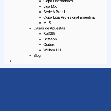
Copa Libertadores
Liga MX
Serie A Brazil
Copa Liga Profesional argentina
MLS
Casas de Apuestas
Bet365
Betsson
Codere
William Hill
Blog