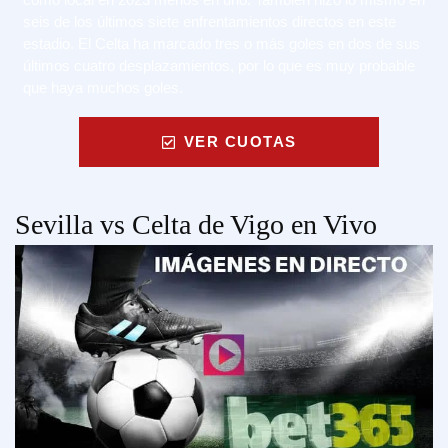
seis de los últimos siete enfrentamientos directos en este
estadio. El Celta ha marcado tres o más goles en dos de sus
últimos cuatro desplazamientos, por lo que es muy probable
que haya muchos goles.
VER CUOTAS
Sevilla vs Celta de Vigo en Vivo