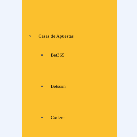
Casas de Apuestas
Bet365
Betsson
Codere