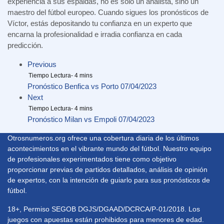
experiencia a sus espaldas, no es sólo un analista, sino un
maestro del fútbol europeo. Cuando sigues los pronósticos de
Víctor, estás depositando tu confianza en un experto que
encarna la profesionalidad e irradia confianza en cada
predicción.
Previous
Pronóstico Benfica vs Porto 07/04/2023
Next
Pronóstico Milan vs Empoli 07/04/2023
Otrosnumeros.org ofrece una cobertura diaria de los últimos
acontecimientos en el vibrante mundo del fútbol. Nuestro equipo
de profesionales experimentados tiene como objetivo
proporcionar previas de partidos detallados, análisis de opinión
de expertos, con la intención de guiarlo para sus pronósticos de
fútbol.
18+, Permiso SEGOB DGJS/DGAAD/DCRCA/P-01/2018. Los
juegos con apuestas están prohibidos para menores de edad.