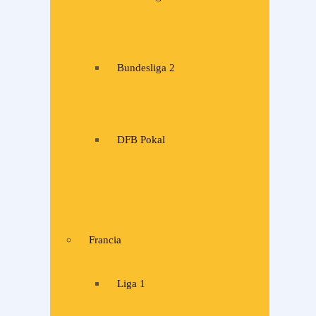
Bundesliga 2
DFB Pokal
Francia
Liga 1