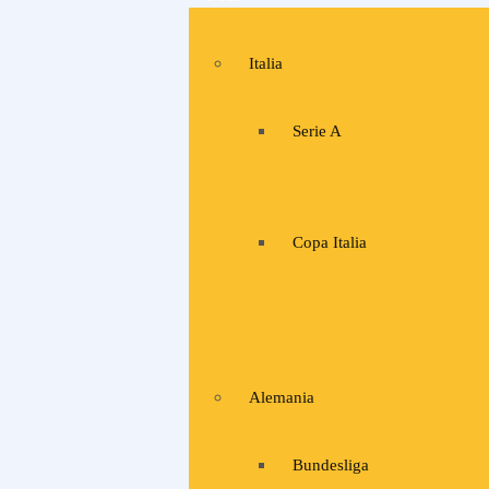
Italia
Serie A
Copa Italia
Alemania
Bundesliga