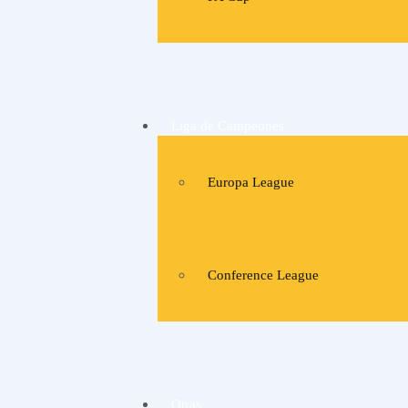
Liga de Campeones
Europa League
Conference League
Otras