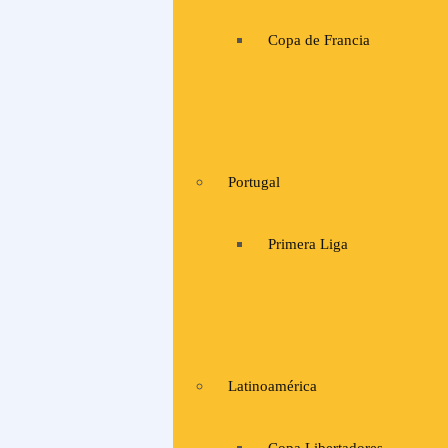
Copa de Francia
Portugal
Primera Liga
Latinoamérica