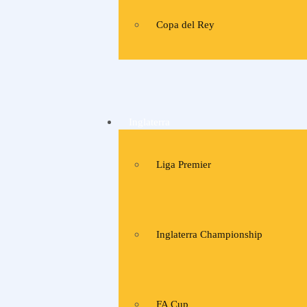
Copa del Rey
Inglaterra
Liga Premier
Inglaterra Championship
FA Cup