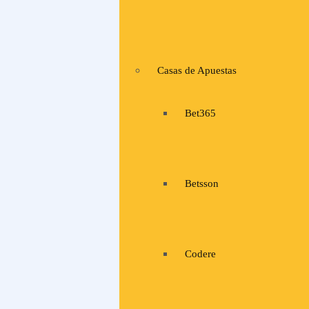
Casas de Apuestas
Bet365
Betsson
Codere