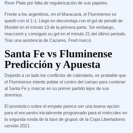
River Plate por falta de regularización de sus papeles.
Frente a los argentinos, en el Maracaná, el Fluminense se
quedó con el 1-1. Llegó en desventaja con el gol de penalti de
Montiel en el minuto 13 de la primera parte. Sin embargo,
reaccionó y consiguió su gol en el minuto 21 del último periodo.
Tras una asistencia de Cazares, Fred marcó.
Santa Fe vs Fluminense
Predicción y Apuesta
Dejando a un lado los conflictos de calendario, es probable que
el Fluminense intente poblar el centro del campo para contener
al Santa Fe y marcar en su primer partido lejos de sus
dominios.
El pronóstico sobre el empate parece ser una buena opción
para el encuentro inicialmente programado para el miércoles en
la segunda ronda de la fase de grupos de la Copa Libertadores
versión 2021.