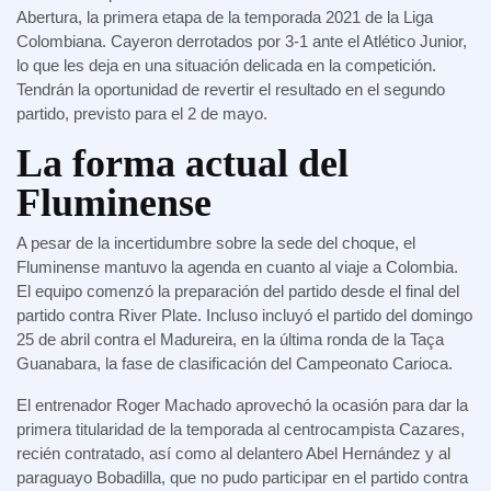
Abertura, la primera etapa de la temporada 2021 de la Liga
Colombiana. Cayeron derrotados por 3-1 ante el Atlético Junior,
lo que les deja en una situación delicada en la competición.
Tendrán la oportunidad de revertir el resultado en el segundo
partido, previsto para el 2 de mayo.
La forma actual del
Fluminense
A pesar de la incertidumbre sobre la sede del choque, el
Fluminense mantuvo la agenda en cuanto al viaje a Colombia.
El equipo comenzó la preparación del partido desde el final del
partido contra River Plate. Incluso incluyó el partido del domingo
25 de abril contra el Madureira, en la última ronda de la Taça
Guanabara, la fase de clasificación del Campeonato Carioca.
El entrenador Roger Machado aprovechó la ocasión para dar la
primera titularidad de la temporada al centrocampista Cazares,
recién contratado, así como al delantero Abel Hernández y al
paraguayo Bobadilla, que no pudo participar en el partido contra