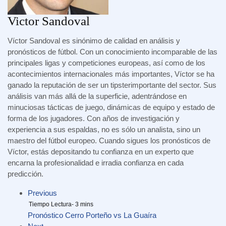
Victor Sandoval
Víctor Sandoval es sinónimo de calidad en análisis y
pronósticos de fútbol. Con un conocimiento incomparable de las
principales ligas y competiciones europeas, así como de los
acontecimientos internacionales más importantes, Víctor se ha
ganado la reputación de ser un tipsterimportante del sector. Sus
análisis van más allá de la superficie, adentrándose en
minuciosas tácticas de juego, dinámicas de equipo y estado de
forma de los jugadores. Con años de investigación y
experiencia a sus espaldas, no es sólo un analista, sino un
maestro del fútbol europeo. Cuando sigues los pronósticos de
Víctor, estás depositando tu confianza en un experto que
encarna la profesionalidad e irradia confianza en cada
predicción.
Previous
Pronóstico Cerro Porteño vs La Guaíra