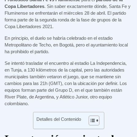
Copa Libertadores
. Sin saber exactamente dónde, Santa Fe y
Fluminense se enfrentarán el miércoles 28 de abril. El partido
forma parte de la segunda ronda de la fase de grupos de la
Copa Libertadores 2021.
En principio, el duelo se habría celebrado en el estadio
Metropolitano de Techo, en Bogotá, pero el ayuntamiento local
ha prohibido el partido.
Se intentó trasladar el encuentro al estadio La Independencia,
en Tunja, a 130 kilómetros de la capital, pero las autoridades
municipales también vetaron el juego, que se mantiene sin
cambios para las 21h (GMT), con la ubicación por definir. Los
equipos forman parte del Grupo D, en el que también están
River Plate, de Argentina, y Atlético Junior, otro equipo
colombiano.
Detalles del Contenido