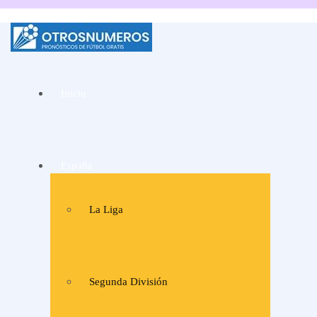
La mejor web de
Pronósticos de fútbol
Inicio
y consejos de apuestas
de expertos
España
La Liga
Segunda División