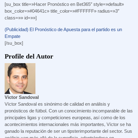
[su_box title=»Hacer Pronóstico en Bet365″ style=»default»
box_color=»#04641c» title_color=»#FFFFFF» radius=»3″
class=»» id=»»]
(Publicidad) El Pronóstico de Apuesta para el partido es un
Empate
[/su_box]
Profile del Autor
Victor Sandoval
Víctor Sandoval es sinónimo de calidad en análisis y
pronósticos de fútbol. Con un conocimiento incomparable de las
principales ligas y competiciones europeas, así como de los
acontecimientos internacionales más importantes, Víctor se ha
ganado la reputación de ser un tipsterimportante del sector. Sus
análisis van más allá de la superficie, adentrándose en