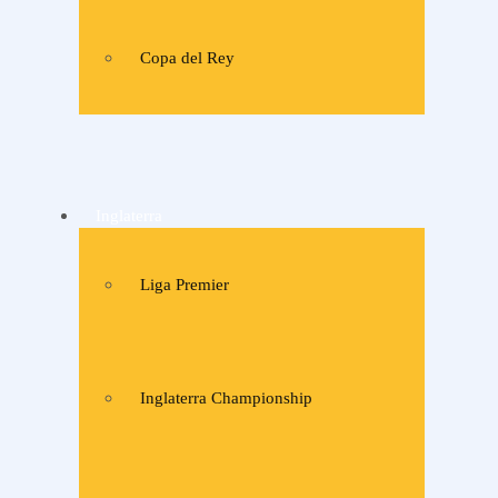
Copa del Rey
Inglaterra
Liga Premier
Inglaterra Championship