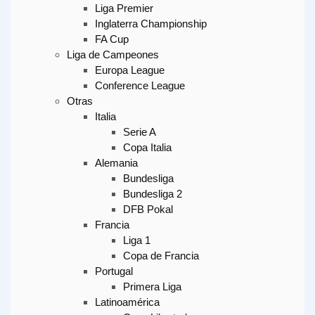
Liga Premier
Inglaterra Championship
FA Cup
Liga de Campeones
Europa League
Conference League
Otras
Italia
Serie A
Copa Italia
Alemania
Bundesliga
Bundesliga 2
DFB Pokal
Francia
Liga 1
Copa de Francia
Portugal
Primera Liga
Latinoamérica