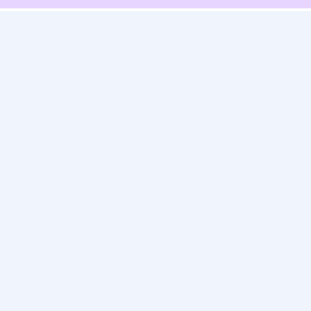
 consejos de apuestas