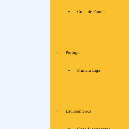
Copa de Francia
Portugal
Primera Liga
Latinoamérica