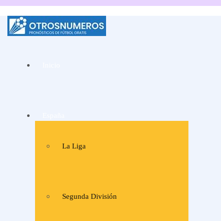
La mejor web de
Pronósticos de fútbol
Inicio
y consejos de apuestas
de expertos
España
La Liga
Segunda División