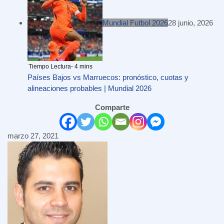
Mundial Futbol 2026
28 junio, 2026
Países Bajos vs Marruecos: pronóstico, cuotas y
alineaciones probables | Mundial 2026
Comparte
marzo 27, 2021