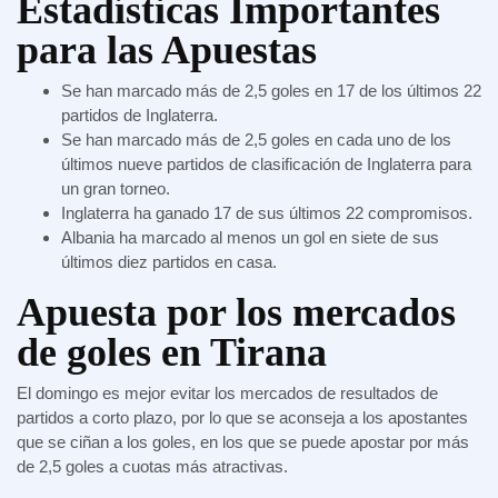
Estadísticas Importantes
para las Apuestas
Se han marcado más de 2,5 goles en 17 de los últimos 22
partidos de Inglaterra.
Se han marcado más de 2,5 goles en cada uno de los
últimos nueve partidos de clasificación de Inglaterra para
un gran torneo.
Inglaterra ha ganado 17 de sus últimos 22 compromisos.
Albania ha marcado al menos un gol en siete de sus
últimos diez partidos en casa.
Apuesta por los mercados
de goles en Tirana
El domingo es mejor evitar los mercados de resultados de
partidos a corto plazo, por lo que se aconseja a los apostantes
que se ciñan a los goles, en los que se puede apostar por más
de 2,5 goles a cuotas más atractivas.