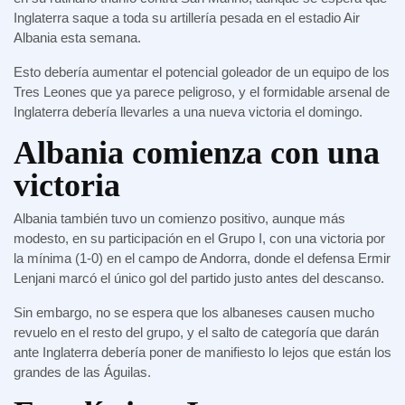
Inglaterra saque a toda su artillería pesada en el estadio Air
Albania esta semana.
Esto debería aumentar el potencial goleador de un equipo de los
Tres Leones que ya parece peligroso, y el formidable arsenal de
Inglaterra debería llevarles a una nueva victoria el domingo.
Albania comienza con una
victoria
Albania también tuvo un comienzo positivo, aunque más
modesto, en su participación en el Grupo I, con una victoria por
la mínima (1-0) en el campo de Andorra, donde el defensa Ermir
Lenjani marcó el único gol del partido justo antes del descanso.
Sin embargo, no se espera que los albaneses causen mucho
revuelo en el resto del grupo, y el salto de categoría que darán
ante Inglaterra debería poner de manifiesto lo lejos que están los
grandes de las Águilas.