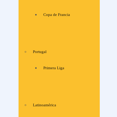
Copa de Francia
Portugal
Primera Liga
Latinoamérica