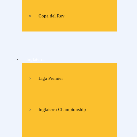
Copa del Rey
Inglaterra
Liga Premier
Inglaterra Championship