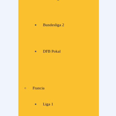
Bundesliga 2
DFB Pokal
Francia
Liga 1