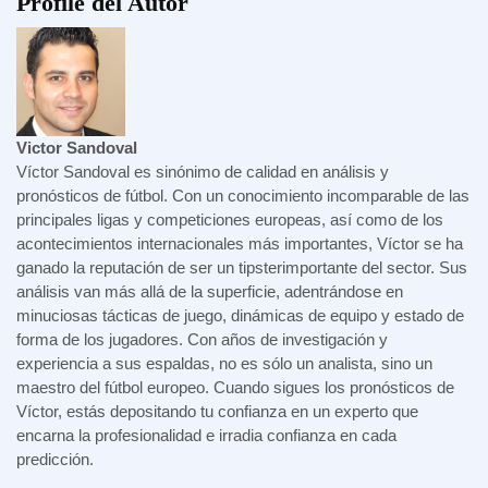
Profile del Autor
Victor Sandoval
Víctor Sandoval es sinónimo de calidad en análisis y
pronósticos de fútbol. Con un conocimiento incomparable de las
principales ligas y competiciones europeas, así como de los
acontecimientos internacionales más importantes, Víctor se ha
ganado la reputación de ser un tipsterimportante del sector. Sus
análisis van más allá de la superficie, adentrándose en
minuciosas tácticas de juego, dinámicas de equipo y estado de
forma de los jugadores. Con años de investigación y
experiencia a sus espaldas, no es sólo un analista, sino un
maestro del fútbol europeo. Cuando sigues los pronósticos de
Víctor, estás depositando tu confianza en un experto que
encarna la profesionalidad e irradia confianza en cada
predicción.