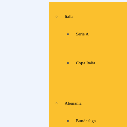
Italia
Serie A
Copa Italia
Alemania
Bundesliga