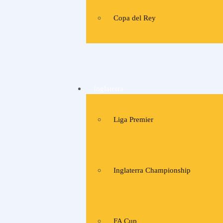
Copa del Rey
Inglaterra
Liga Premier
Inglaterra Championship
FA Cup