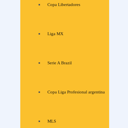
Copa Libertadores
Liga MX
Serie A Brazil
Copa Liga Profesional argentina
MLS