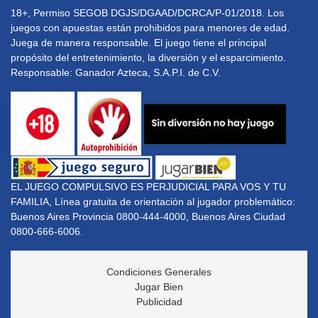
18+, Permiso SEGOB DGJS/DGAAD/DCRCA/P-01/2018. Los
juegos con apuestas están prohibidos para menores de edad.
Juega de manera responsable. El juego tiene el principal
propósito del entretenimiento, la diversión y el esparcimiento.
Responsable: Ganador Azteca, S.A.P.I. de C.V.
EL JUEGO COMPULSIVO ES PERJUDICIAL PARA VOS Y TU
FAMILIA, Línea gratuita de orientación al jugador problemático:
Buenos Aires Provincia 0800-444-4000, Buenos Aires Ciudad
0800-666-6006.
Condiciones Generales
Jugar Bien
Publicidad