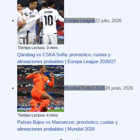
Europa League
22 julio, 2026
Qarabag vs CSKA Sofía: pronóstico, cuotas y
alineaciones probables | Europa League 2026/27
Mundial Futbol 2026
28 junio, 2026
Países Bajos vs Marruecos: pronóstico, cuotas y
alineaciones probables | Mundial 2026