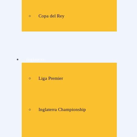
Copa del Rey
Inglaterra
Liga Premier
Inglaterra Championship