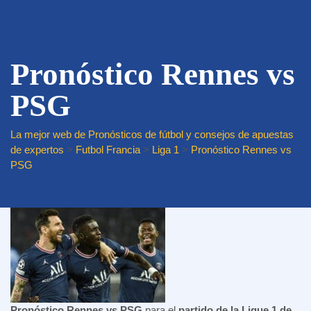
Pronóstico Rennes vs
PSG
La mejor web de Pronósticos de fútbol y consejos de apuestas
de expertos
>
Futbol Francia
>
Liga 1
>
Pronóstico Rennes vs
PSG
Pronóstico Rennes vs PSG
para el
partido de la Ligue 1 de