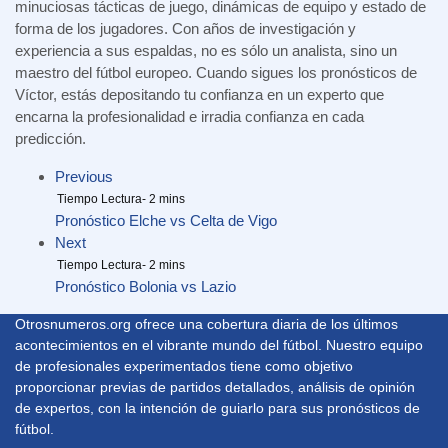
minuciosas tácticas de juego, dinámicas de equipo y estado de
forma de los jugadores. Con años de investigación y
experiencia a sus espaldas, no es sólo un analista, sino un
maestro del fútbol europeo. Cuando sigues los pronósticos de
Víctor, estás depositando tu confianza en un experto que
encarna la profesionalidad e irradia confianza en cada
predicción.
Previous
Pronóstico Elche vs Celta de Vigo
Next
Pronóstico Bolonia vs Lazio
Otrosnumeros.org ofrece una cobertura diaria de los últimos
acontecimientos en el vibrante mundo del fútbol. Nuestro equipo
de profesionales experimentados tiene como objetivo
proporcionar previas de partidos detallados, análisis de opinión
de expertos, con la intención de guiarlo para sus pronósticos de
fútbol.