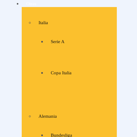
Otras
Italia
Serie A
Copa Italia
Alemania
Bundesliga