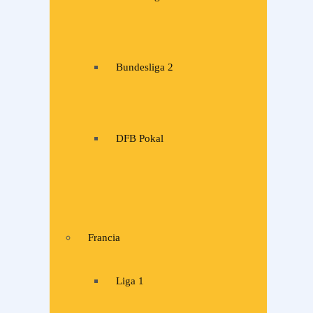
Bundesliga 2
DFB Pokal
Francia
Liga 1